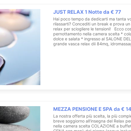
JUST RELAX 1 Notte da € 77
Hai poco tempo da dedicarti ma tanta vo
rilassarti? Concediti un break e prova u
relax per sciogliere le tensioni! Ecco cos
pernottamento nella camera scelta * col
dolce e salata * ingresso al SALONE DE
grande vasca relax dii 84mq, idromassagg
MEZZA PENSIONE E SPA da € 14
La nostra offerta più scelta, la più comp
breve soggiorno all'insegna del Relax p
nella camera scelta COLAZIONE a buffet
CENA con menù del giorno (acqua inclus