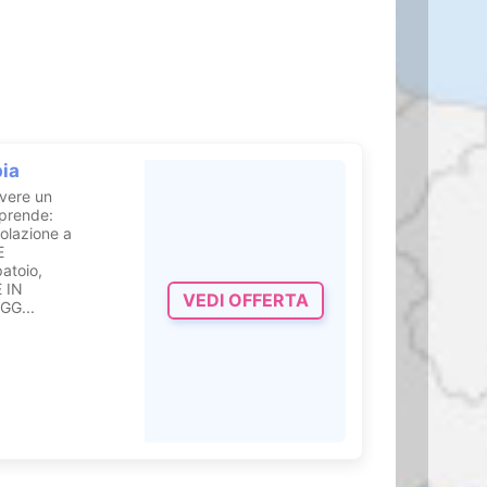
enessere
ia
co
l’
Hotel Villa
ivere un
prende:
c
i e proseguire il
olazione a
E
atoio,
 IN
VEDI OFFERTA
GG...