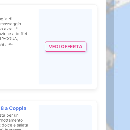
glia di
n massaggio
a avrai: *
azione a buffet
LL'ACQUA,
i, cr...
VEDI OFFERTA
8 a Coppia
leta per un
ernottamento
 dolce e salata
a) Ingresso