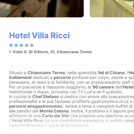
Hotel Villa Ricci
Viale G. Di Vittorio, 51, Chianciano Terme
Situato a
Chianciano Terme
, nella splendida
Val di Chiana
, l’
Ho
trattamenti
dedicati a
percorsi
profondi per corpo, mente e spir
benessere, di relax e di familiarità, con un preparatissimo staff
Per un piacevole e rilassante soggiorno, le
96 camere
dell'
Hotel
matrimoniali o doppi, scrivania con TV Lcd e wi-fi gratuito.
In cucina lo
Chef Stefano
si dedica con amore alla preparazione 
professionalità e la sua fantasia un’offerta gastronomica ricca e 
percorsi enogastronomici
, serate a tema e variopinti buffet 
alle pendici del
Monte Cetona
. Inoltre, il profumo e il sapore p
all’interno di una
Carta dei Vini
che propone una selezione accura
L’
Hotel Villa Ricci
ha una consolidata esperienza in ambito
cong
riunioni di lavoro
e
corsi di formazione
.
Durante tutto l’anno si svolgono serate a tema, incontri con profe