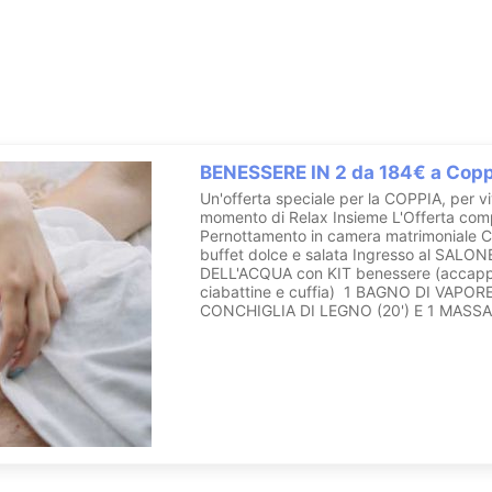
rapie olistiche
, quelle vie, antiche e moderne, che hanno per fine il
b
lizzati
moterapia
e
musicoterapia
BENESSERE IN 2 da 184€ a Copp
y Corner
,
In Movimento
. Per accedere al
Centro Benessere Olisti
Un'offerta speciale per la COPPIA, per v
a persona valide per tutto il soggiorno.
momento di Relax Insieme L'Offerta com
bbraccio di puro
relax
in attesa di poter conoscere le nostre
operatri
Pernottamento in camera matrimoniale C
riore.
buffet dolce e salata Ingresso al SALON
DELL'ACQUA con KIT benessere (accapp
ciabattine e cuffia) 1 BAGNO DI VAPORE
CONTATTA Hotel Villa Ricci
CONCHIGLIA DI LEGNO (20') E 1 MASSA