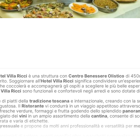
tel Villa Ricci
è una struttura con
Centro Benessere Olistico
di 450
ito. Soggiornare all'
Hotel Villa Ricci
significa condividere un'esperie
 che coccolerà e accompagnerà gli ospiti a scegliere le più belle espe
 Villa Ricci
sono funzionali e confortevoli negli arredi e sono dotate di
di piatti della
tradizione toscana
e internazionale, creando con la s
gustosa. Il
Ristorante
vi condurrà in un viaggio appetitoso attraverso 
di fresche verdure, formaggi e frutta godendo dello splendido
panora
regiato dei
vini
in un ampio assortimento della
cantina
, consente di sc
ta e varia di etichette.
ressuale
e propone da molti anni professionalità e versatilità per
me
ssionisti di settore, eventi specifici oltre a pacchetti personalizzati 