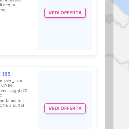
di acqua
rso,
VEDI OFFERTA
€ 185
da solo _UNA
GNO IN
romassaggi (20
CO
rnottamento in
ONE a buffet
VEDI OFFERTA