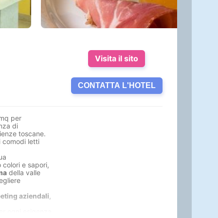
Visita il sito
CONTATTA L'HOTEL
mq per
nza di
rienze toscane.
 comodi letti
ua
colori e sapori,
ma
della valle
egliere
eting aziendali
,
per ogni esigenza