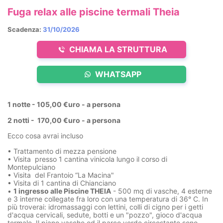
Fuga relax alle piscine termali Theia
Scadenza:
31/10/2026
CHIAMA LA STRUTTURA
WHATSAPP
1 notte - 105,00 €uro - a persona
2 notti - 170,00 €uro - a persona
Ecco cosa avrai incluso
• Trattamento di mezza pensione
• Visita presso 1 cantina vinicola lungo il corso di
Montepulciano
• Visita del Frantoio “La Macina"
• Visita di 1 cantina di Chianciano
•
1 ingresso alle Piscine THEIA
- 500 mq di vasche, 4 esterne
e 3 interne collegate fra loro con una temperatura di 36° C. In
più troverai: idromassaggi con lettini, colli di cigno per i getti
d'acqua cervicali, sedute, botti e un "pozzo", gioco d'acqua
termale. Il piano vasche ed il parco verde circostante sono