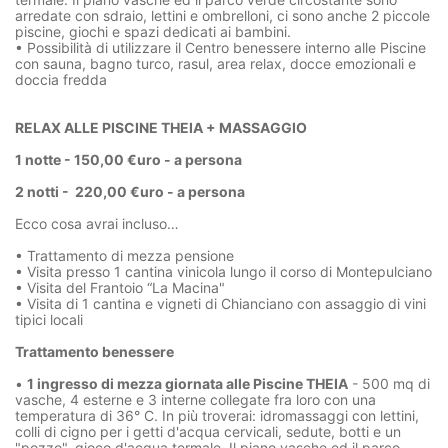
arredate con sdraio, lettini e ombrelloni, ci sono anche 2 piccole
piscine, giochi e spazi dedicati ai bambini.
• Possibilità di utilizzare il Centro benessere interno alle Piscine
con sauna, bagno turco, rasul, area relax, docce emozionali e
doccia fredda
RELAX ALLE PISCINE THEIA + MASSAGGIO
1 notte - 150,00 €uro - a persona
2 notti - 220,00 €uro - a persona
Ecco cosa avrai incluso…
• Trattamento di mezza pensione
• Visita presso 1 cantina vinicola lungo il corso di Montepulciano
• Visita del Frantoio “La Macina"
• Visita di 1 cantina e vigneti di Chianciano con assaggio di vini
tipici locali
Trattamento benessere
•
1 ingresso di mezza giornata alle Piscine THEIA
- 500 mq di
vasche, 4 esterne e 3 interne collegate fra loro con una
temperatura di 36° C. In più troverai: idromassaggi con lettini,
colli di cigno per i getti d'acqua cervicali, sedute, botti e un
"pozzo", gioco d'acqua termale. Il piano vasche ed il parco