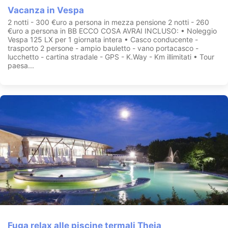
Vacanza in Vespa
2 notti - 300 €uro a persona in mezza pensione 2 notti - 260
€uro a persona in BB ECCO COSA AVRAI INCLUSO: • Noleggio
Vespa 125 LX per 1 giornata intera • Casco conducente -
trasporto 2 persone - ampio bauletto - vano portacasco -
lucchetto - cartina stradale - GPS - K.Way - Km illimitati • Tour
paesa...
Fuga relax alle piscine termali Theia