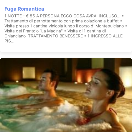
Fuga Romantica
1 NOTTE - € 85 A PERSONA ECCO COSA AVRAI INCLUSO… •
Trattamento di pernottamento con prima colazione a buffet •
Visita presso 1 cantina vinicola lungo il corso di Montepulciano •
Visita del Frantoio “La Macina" • Visita di 1 cantina di
Chianciano TRATTAMENTO BENESSERE • 1 INGRESSO ALLE
PIS...