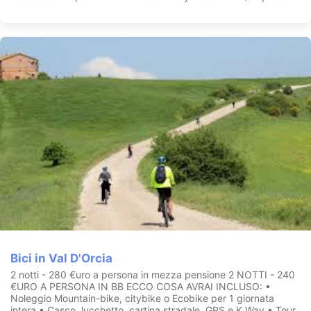
Bici in Val D'Orcia
2 notti - 280 €uro a persona in mezza pensione 2 NOTTI - 240
€URO A PERSONA IN BB ECCO COSA AVRAI INCLUSO: •
Noleggio Mountain-bike, citybike o Ecobike per 1 giornata
intera • Casco, lucchetto, cartina stradale, GPS e K.Way • Tour