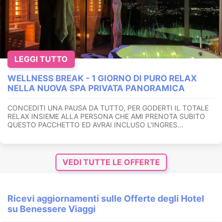
LEGGI TUTTO
WELLNESS BREAK - 1 GIORNO DI PURO RELAX
NELLA NUOVA SPA PRIVATA PANORAMICA
CONCEDITI UNA PAUSA DA TUTTO, PER GODERTI IL TOTALE
RELAX INSIEME ALLA PERSONA CHE AMI PRENOTA SUBITO
QUESTO PACCHETTO ED AVRAI INCLUSO L'INGRES...
VEDI TUTTE LE OFFERTE
Ricevi aggiornamenti sulle Offerte degli Hotel
su Benessere Viaggi