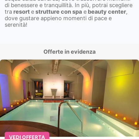
di benessere e tranquillità. In più, potrai scegliere
tra
resort
e
strutture con spa
e
beauty center
,
dove gustare appieno momenti di pace e
serenità!
Offerte in evidenza
VEDI OFFERTA