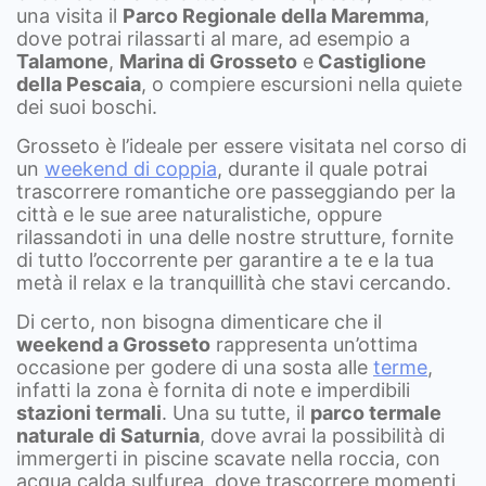
una visita il
Parco Regionale della Maremma
,
dove potrai rilassarti al mare, ad esempio a
Talamone
,
Marina di Grosseto
e
Castiglione
della Pescaia
, o compiere escursioni nella quiete
dei suoi boschi.
Grosseto è l’ideale per essere visitata nel corso di
un
weekend di coppia
, durante il quale potrai
trascorrere romantiche ore passeggiando per la
città e le sue aree naturalistiche, oppure
rilassandoti in una delle nostre strutture, fornite
di tutto l’occorrente per garantire a te e la tua
metà il relax e la tranquillità che stavi cercando.
Di certo, non bisogna dimenticare che il
weekend a Grosseto
rappresenta un’ottima
occasione per godere di una sosta alle
terme
,
infatti la zona è fornita di note e imperdibili
stazioni termali
. Una su tutte, il
parco termale
naturale di Saturnia
, dove avrai la possibilità di
immergerti in piscine scavate nella roccia, con
acqua calda sulfurea, dove trascorrere momenti