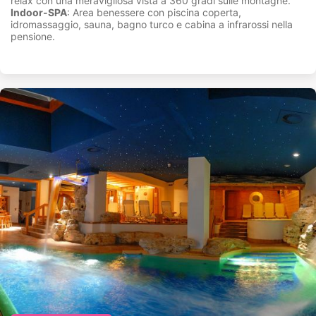
relax con una meravigliosa vista a 360 gradi sulle montagne.
Indoor-SPA
: Area benessere con piscina coperta,
idromassaggio, sauna, bagno turco e cabina a infrarossi nella
pensione.