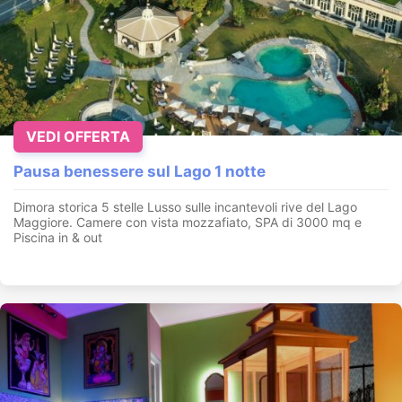
VEDI OFFERTA
Pausa benessere sul Lago 1 notte
Dimora storica 5 stelle Lusso sulle incantevoli rive del Lago
Maggiore. Camere con vista mozzafiato, SPA di 3000 mq e
Piscina in & out