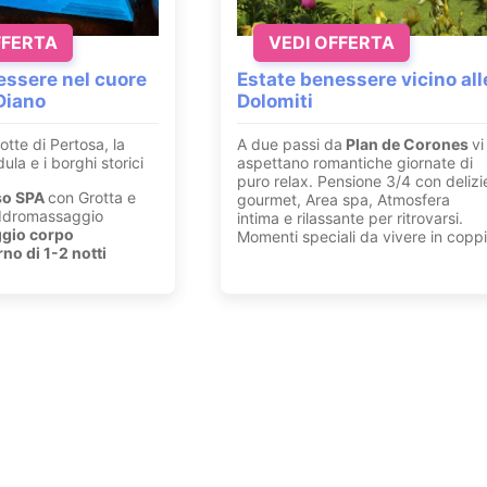
FFERTA
VEDI OFFERTA
ssere nel cuore
Estate benessere vicino all
 Diano
Dolomiti
otte di Pertosa, la
A due passi da
Plan de Corones
vi
ula e i borghi storici
aspettano romantiche giornate di
puro relax. Pensione 3/4 con delizi
so SPA
con Grotta e
gourmet, Area spa, Atmosfera
 Idromassaggio
intima e rilassante per ritrovarsi.
gio corpo
Momenti speciali da vivere in copp
no di 1-2 notti