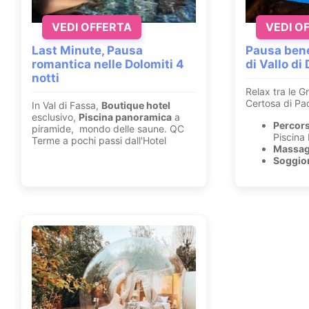
VEDI OFFERTA
VEDI O
Last Minute, Pausa
Pausa bene
romantica nelle Dolomiti 4
di Vallo di
notti
Relax tra le Gr
Certosa di Pad
In Val di Fassa,
Boutique hotel
esclusivo,
Piscina panoramica
a
Percor
piramide, mondo delle saune. QC
Piscina
Terme a pochi passi dall'Hotel
Massag
Soggior