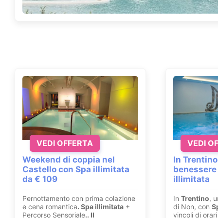
VEDI OFFERTA
VEDI O
Weekend di coppia nel
In Trentino
Castello con Spa illimitata
benessere
da € 109
illimitata
Pernottamento con prima colazione
In
Trentino
, u
e cena romantica
. Spa illimitata
+
di Non, con
S
Percorso Sensoriale
.
. Il
vincoli di ora