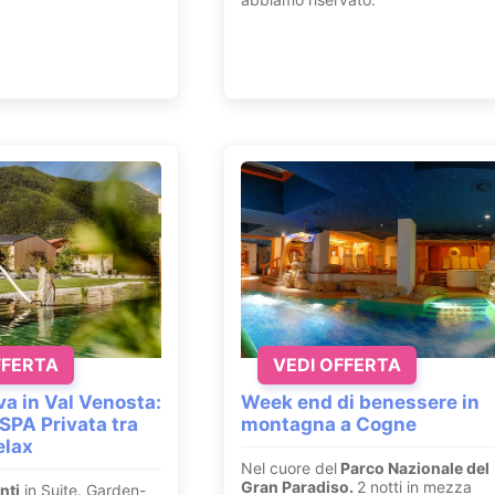
FFERTA
VEDI OFFERTA
va in Val Venosta:
Week end di benessere in
SPA Privata tra
montagna a Cogne
elax
Nel cuore del
Parco Nazionale del
Gran Paradiso.
2 notti in mezza
nti
in Suite. Garden-