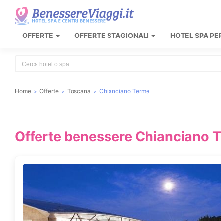
OFFERTE
OFFERTE STAGIONALI
HOTEL SPA PE
Type 2 or more characters for results.
Home
Offerte
Toscana
Chianciano Terme
Offerte benessere Chianciano T