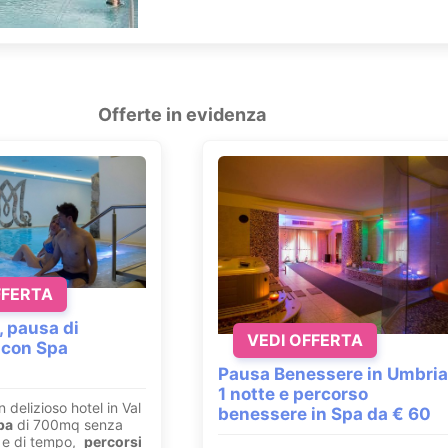
Offerte in evidenza
FFERTA
, pausa di
VEDI OFFERTA
 con Spa
Pausa Benessere in Umbria
1 notte e percorso
n delizioso hotel in Val
benessere in Spa da € 60
pa
di 700mq senza
ri e di tempo,
percorsi