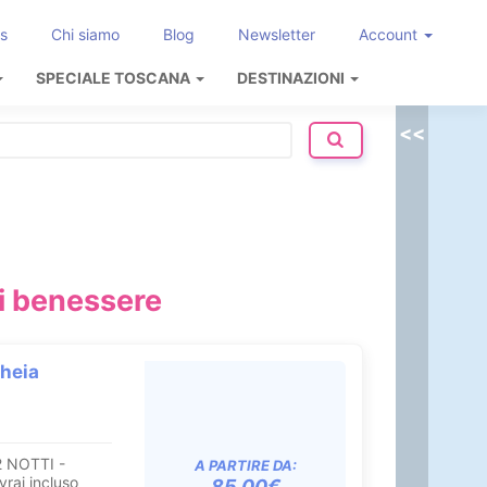
s
Chi siamo
Blog
Newsletter
Account
SPECIALE TOSCANA
DESTINAZIONI
<<
ri benessere
Theia
2 NOTTI -
A PARTIRE DA:
rai incluso
85.00€