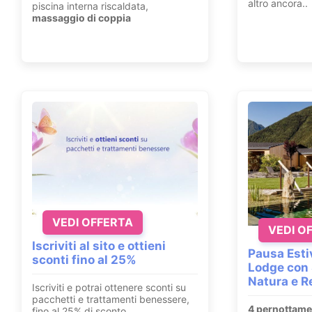
altro ancora..
piscina interna riscaldata,
massaggio di coppia
VEDI OFFERTA
VEDI O
Iscriviti al sito e ottieni
Pausa Esti
sconti fino al 25%
Lodge con 
Natura e R
Iscriviti e potrai ottenere sconti su
pacchetti e trattamenti benessere,
4 pernottame
fino al 25% di sconto