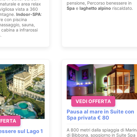
pensione, Percorso benessere in
naturale e area relax
Spa
e
laghetto alpino
riscaldato.
igliosa vista a 360
ontagne.
Indoor-SPA
:
e con piscina
massaggio, sauna,
cabina a infrarossi
.
VEDI OFFERTA
Pausa al mare in Suite con
Spa privata € 80
FFERTA
A 800 metri dalla spiaggia di Marin
ssere sul Lago 1
di Bibbona, soggiorno in Suite Spa