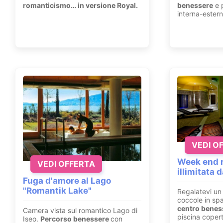
romanticismo… in versione Royal.
benessere
e p
interna-estern
VEDI O
Week end r
VEDI OFFERTA
illimitata 
Fuga d'amore al Lago
"Romantik Lake"
Regalatevi un 
coccole in sp
centro beness
Camera vista sul romantico Lago di
piscina copert
Iseo.
Percorso benessere
con