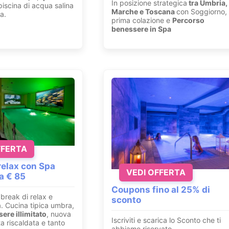
In posizione strategica
tra Umbria,
iscina di acqua salina
Marche e Toscana
con Soggiorno,
a.
prima colazione e
Percorso
benessere in Spa
FFERTA
elax con Spa
VEDI OFFERTA
da € 85
Coupons fino al 25% di
break di relax e
sconto
a. Cucina tipica umbra,
ere illimitato
, nuova
Iscriviti e scarica lo Sconto che ti
a riscaldata e tanto
abbiamo riservato.