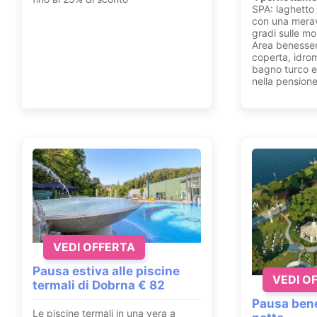
SPA: laghetto 
con una merav
gradi sulle m
Area benesser
coperta, idro
bagno turco e 
nella pensione
VEDI OFFERTA
Pausa estiva alle piscine
VEDI O
termali di Dobrna € 82
Pausa bene
Le piscine termali in una vera a