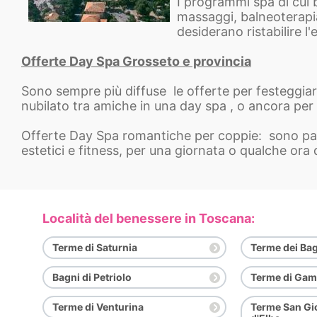
I programmi spa di cui b
massaggi, balneoterapi
desiderano ristabilire l'
Offerte Day Spa Grosseto e provincia
Sono sempre più diffuse le offerte per festeggia
nubilato tra amiche in una day spa , o ancora per
Offerte Day Spa romantiche per coppie: sono pacc
estetici e fitness, per una giornata o qualche or
Località del benessere in Toscana:
Terme di Saturnia
Terme dei Bag
Bagni di Petriolo
Terme di Gam
Terme di Venturina
Terme San Gio