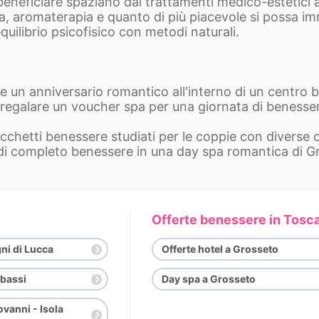
eneficiare spaziano dai trattamenti medico-estetici a q
a, aromaterapia e quanto di più piacevole si possa i
equilibrio psicofisico con metodi naturali.
re un anniversario romantico all'interno di un centro
 regalare un voucher spa per una giornata di benesse
hetti benessere studiati per le coppie con diverse c
a di completo benessere in una day spa romantica di G
Offerte benessere in Tosc
ni di Lucca
Offerte hotel a Grosseto
bassi
Day spa a Grosseto
vanni - Isola