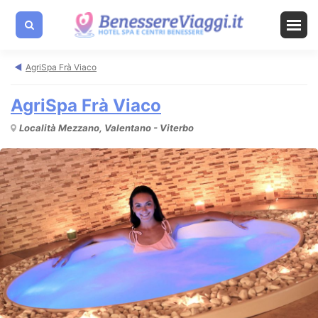
AgriSpa Frà Viaco
AgriSpa Frà Viaco
Località Mezzano, Valentano - Viterbo