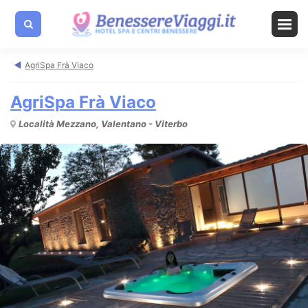
AgriSpa Frà Viaco
AgriSpa Frà Viaco
Località Mezzano, Valentano - Viterbo