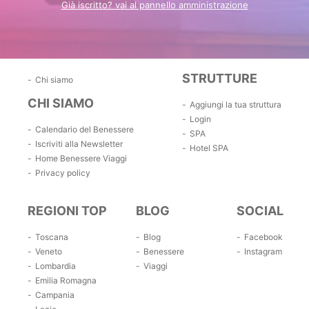
Già iscritto? vai al pannello amministrazione
STRUTTURE
Chi siamo
CHI SIAMO
Aggiungi la tua struttura
Login
Calendario del Benessere
SPA
Iscriviti alla Newsletter
Hotel SPA
Home Benessere Viaggi
Privacy policy
REGIONI TOP
BLOG
SOCIAL
Toscana
Blog
Facebook
Veneto
Benessere
Instagram
Lombardia
Viaggi
Emilia Romagna
Campania