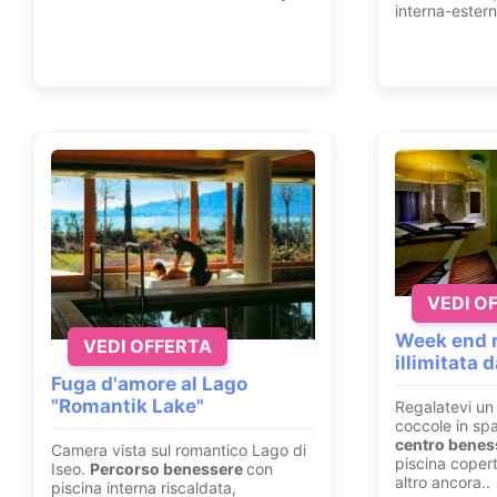
interna-estern
VEDI O
Week end r
VEDI OFFERTA
illimitata 
Fuga d'amore al Lago
"Romantik Lake"
Regalatevi un 
coccole in sp
centro beness
Camera vista sul romantico Lago di
piscina copert
Iseo.
Percorso benessere
con
altro ancora..
piscina interna riscaldata,