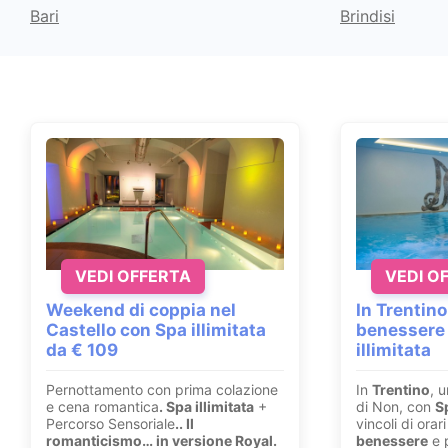
Bari
Brindisi
VEDI OFFERTA
VEDI O
Weekend di coppia nel
In Trentino
Castello con Spa illimitata
benessere
da € 109
illimitata
Pernottamento con prima colazione
In
Trentino
, u
e cena romantica
. Spa illimitata
+
di Non, con
S
Percorso Sensoriale
.
. Il
vincoli di ora
romanticismo… in versione Royal.
benessere
e p