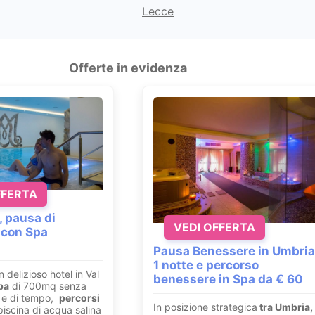
Lecce
Offerte in evidenza
FFERTA
, pausa di
VEDI OFFERTA
 con Spa
Pausa Benessere in Umbria
1 notte e percorso
n delizioso hotel in Val
benessere in Spa da € 60
pa
di 700mq senza
ri e di tempo,
percorsi
In posizione strategica
tra Umbria,
iscina di acqua salina