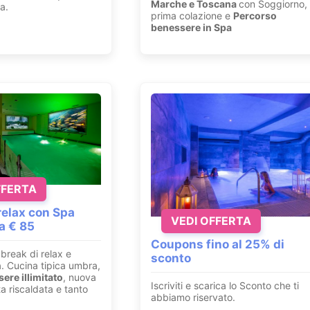
Marche e Toscana
con Soggiorno,
a.
prima colazione e
Percorso
benessere in Spa
FFERTA
elax con Spa
VEDI OFFERTA
da € 85
Coupons fino al 25% di
break di relax e
sconto
a. Cucina tipica umbra,
ere illimitato
, nuova
Iscriviti e scarica lo Sconto che ti
a riscaldata e tanto
abbiamo riservato.