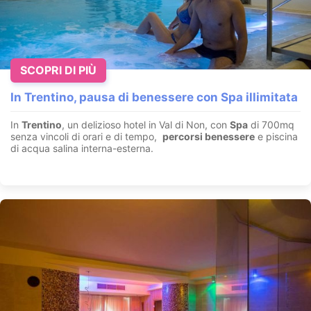
SCOPRI DI PIÙ
In Trentino, pausa di benessere con Spa illimitata
In
Trentino
, un delizioso hotel in Val di Non, con
Spa
di 700mq
senza vincoli di orari e di tempo,
percorsi benessere
e piscina
di acqua salina interna-esterna.