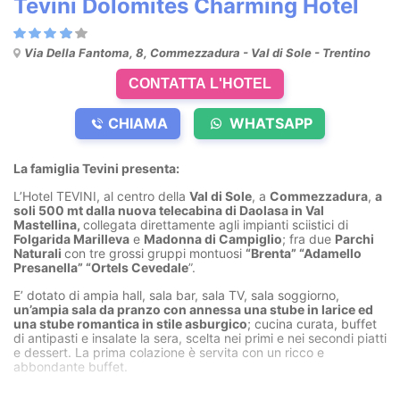
Tevini Dolomites Charming Hotel
Via Della Fantoma, 8, Commezzadura - Val di Sole - Trentino
CONTATTA L'HOTEL
CHIAMA
WHATSAPP
La famiglia Tevini presenta:
L’Hotel TEVINI, al centro della
Val di Sole
, a
Commezzadura
,
a
soli 500 mt dalla nuova telecabina di Daolasa in Val
Mastellina,
collegata direttamente agli impianti sciistici di
Folgarida Marilleva
e
Madonna di Campiglio
; fra due
Parchi
Naturali
con tre grossi gruppi montuosi
“Brenta” “Adamello
Presanella” “Ortels Cevedale
”.
E’ dotato di ampia hall, sala bar, sala TV, sala soggiorno,
un’ampia sala da pranzo con annessa una stube in larice ed
una stube romantica in stile asburgico
; cucina curata, buffet
di antipasti e insalate la sera, scelta nei primi e nei secondi piatti
e dessert. La prima colazione è servita con un ricco e
abbondante buffet.
Disponiamo di vari tipologie di stanze fra le quali: