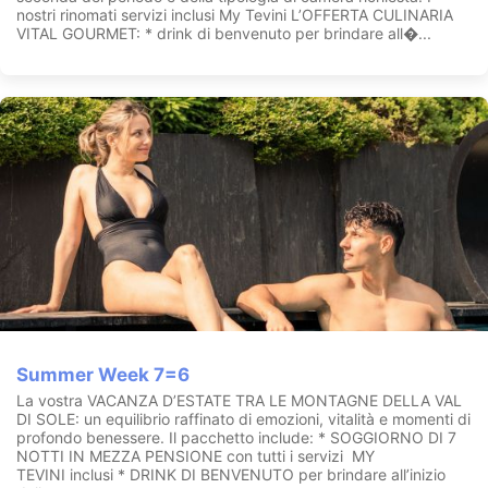
nostri rinomati servizi inclusi My Tevini L’OFFERTA CULINARIA
Nuova piscina infinity
esterna con acqua salin
VITAL GOURMET: * drink di benvenuto per brindare all�...
Due
zone relax
ben curate con una ampia sauna finlandese in
stile alpino, una bio sauna e un bagno turco agli aromi con
doppia cabina, una grotta del ghiaccio con kneipp e nebbia
fredda.
Palestra:
disponibile per gli ospiti una panoramica palestra
dotata di attrezzatura Tecnogym
Cantina degustazioni
: proponiamo degustazioni di vini trentini,
nazionali e esteri
Mini club:
un’area allestita appositamente per i più piccoli, e
una sala giochi per i ragazzi
Taverna:
rustica, per trascorrere momenti in compagnia con
intrattenimenti serali e musicali
Summer Week 7=6
Esclusiva Private Spa Suite:
80mq con piscina riservata e zona
relax con caminetto. Un’esperienza di puro romanticismo
La vostra VACANZA D’ESTATE TRA LE MONTAGNE DELLA VAL
assieme alla vostra dolce metà, regalandovi un trattamento di
DI SOLE: un equilibrio raffinato di emozioni, vitalità e momenti di
coppia, un massaggio embrionale in acqua e momenti romantici
profondo benessere. Il pacchetto include: * SOGGIORNO DI 7
esclusivi in un ambiente riservato solo a voi due.
NOTTI IN MEZZA PENSIONE con tutti i servizi MY
TEVINI inclusi * DRINK DI BENVENUTO per brindare all’inizio