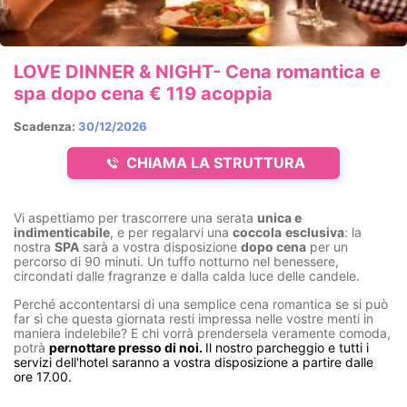
LOVE DINNER & NIGHT- Cena romantica e
spa dopo cena € 119 acoppia
Scadenza:
30/12/2026
CHIAMA LA STRUTTURA
Vi aspettiamo per trascorrere una serata
unica e
indimenticabile
, e per regalarvi una
coccola
esclusiva
: la
nostra
SPA
sarà a vostra disposizione
dopo cena
per un
percorso di 90 minuti. Un tuffo notturno nel benessere,
circondati dalle fragranze e dalla calda luce delle candele.
Perché accontentarsi di una semplice cena romantica se si può
far sì che questa giornata resti impressa nelle vostre menti in
maniera indelebile? E chi vorrà prendersela veramente comoda,
potrà
pernottare presso di noi.
Il nostro parcheggio e tutti i
servizi dell'hotel saranno a vostra disposizione a partire dalle
ore 17.00.