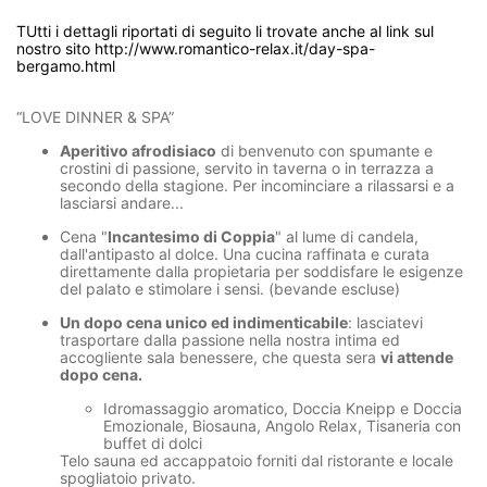
TUtti i dettagli riportati di seguito li trovate anche al link sul
nostro sito http://www.romantico-relax.it/day-spa-
bergamo.html
“LOVE DINNER & SPA”
Aperitivo afrodisiaco
di benvenuto con spumante e
crostini di passione, servito in taverna o in terrazza a
secondo della stagione. Per incominciare a rilassarsi e a
lasciarsi andare...
Cena "
Incantesimo di Coppia
" al lume di candela,
dall'antipasto al dolce. Una cucina raffinata e curata
direttamente dalla propietaria per soddisfare le esigenze
del palato e stimolare i sensi. (bevande escluse)
Un dopo cena unico ed indimenticabile
: lasciatevi
trasportare dalla passione nella nostra intima ed
accogliente sala benessere, che questa sera
vi attende
dopo cena.
Idromassaggio aromatico, Doccia Kneipp e Doccia
Emozionale, Biosauna, Angolo Relax, Tisaneria con
buffet di dolci
Telo sauna ed accappatoio forniti dal ristorante e locale
spogliatoio privato.