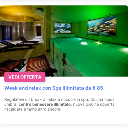
VEDI OFFERTA
Week end relax con Spa illimitata da € 85
Regalatevi un break di relax e coccole in spa. Cucina tipica
umbra,
centro benessere illimitato
, nuova piscina coperta
riscaldata e tanto altro ancora..