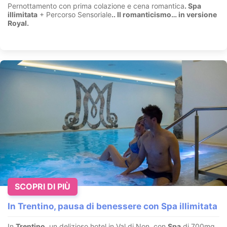
Pernottamento con prima colazione e cena romantica
. Spa
illimitata
+ Percorso Sensoriale
.
. Il romanticismo… in versione
Royal.
SCOPRI DI PIÙ
In Trentino, pausa di benessere con Spa illimitata
In
Trentino
, un delizioso hotel in Val di Non, con
Spa
di 700mq