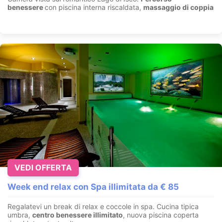
benessere
con piscina interna riscaldata,
massaggio di coppia
VEDI OFFERTA
Week end relax con Spa illimitata da € 85
Regalatevi un break di relax e coccole in spa. Cucina tipica
umbra,
centro benessere illimitato
, nuova piscina coperta