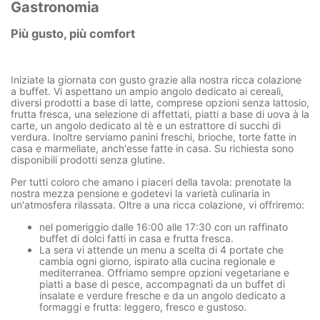
Gastronomia
Più gusto, più comfort
Iniziate la giornata con gusto grazie alla nostra ricca
colazione
a buffet
. Vi aspettano un ampio angolo dedicato ai cereali,
diversi prodotti a base di latte, comprese opzioni senza lattosio,
frutta fresca, una selezione di affettati, piatti a base di uova à la
carte, un angolo dedicato al tè e un estrattore di succhi di
verdura. Inoltre serviamo panini freschi, brioche, torte fatte in
casa e marmellate, anch'esse fatte in casa. Su richiesta sono
disponibili prodotti senza glutine.
Per tutti coloro che amano i piaceri della tavola: prenotate la
nostra mezza pensione e godetevi la varietà culinaria in
un'atmosfera rilassata. Oltre a una ricca colazione, vi offriremo:
nel pomeriggio dalle 16:00 alle 17:30 con un raffinato
buffet di dolci fatti in casa e frutta fresca.
La sera vi attende un menu a scelta di 4 portate che
cambia ogni giorno, ispirato alla cucina regionale e
mediterranea. Offriamo sempre opzioni vegetariane e
piatti a base di pesce, accompagnati da un buffet di
insalate e verdure fresche e da un angolo dedicato a
formaggi e frutta: leggero, fresco e gustoso.