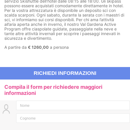
servizio
Skishuttle
dell’hotel dalle 08:15 alle 18:00. Gli skipass
possono essere acquistati comodamente direttamente in hotel.
Per la vostra attrezzatura è disponibile un
deposito sci
con
scalda scarponi
. Ogni sabato, durante la
serata con i maestri di
sci
, vi informiamo sui corsi disponibili. Per chi ama l’attività
all’aria aperta anche in inverno, il nostro
Val Gardena Active
Program
offre
ciaspolate guidate
,
passeggiate nella neve
e
tante altre attività invernali per scoprire i paesaggi innevati in
sicurezza e divertimento.
A partire da
€ 1260,00
a persona
RICHIEDI INFORMAZIONI
Compila il form per richiedere maggiori
informazioni