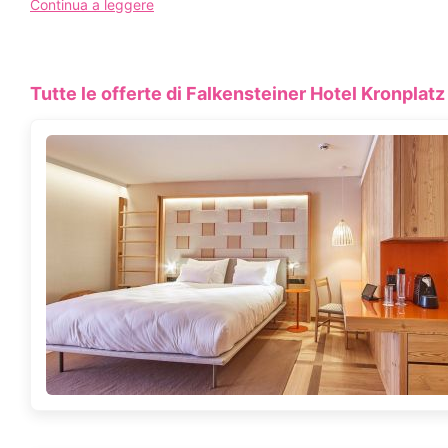
Continua a leggere
distingue per la sua atmosfera accogliente che sa soddisfare anch
CONTATTA Falkenste
Tutte le offerte di Falkensteiner Hotel Kronplatz