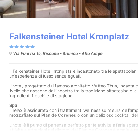
Falkensteiner Hotel Kronplatz
Via Funivia 1c, Riscone - Brunico - Alto Adige
Il Falkensteiner Hotel Kronplatz è incastonato tra le spettacolari 
un’esperienza di lusso senza eguali.
L’hotel, progettato dal famoso architetto Matteo Thun, incanta con
livello che nascono dall’incontro tra la tradizione altoatesina e
ingredienti freschi e di stagione.
Spa
Il relax è assicurato con i trattamenti wellness su misura dell’am
mozzafiato sul Plan de Corones
o con un delizioso cocktail de
L’hotel è il punto di partenza perfetto per le attività all’aria apert
attività e attrazioni nei dintorni del Plan de Corones è ampia e 
pace e relax dopo una giornata ricca di avventure. Il Falkenstei