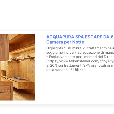
e gli ospiti più esigenti.
Scopri l'hotel
iner Hotel Kronplatz
ACQUAPURA SPA ESCAPE DA € 
Camera per Notte
Highlights * 30 minuti di trattamento SP
soggiorno inclusi ( ad eccezione di mani
* Esclusivamente per i membri del Direc
[https://www.falkensteiner.com/it/loyalty
al 20% sui trattamenti SPA prenotati prima
della vacanza * Utilizzo ...