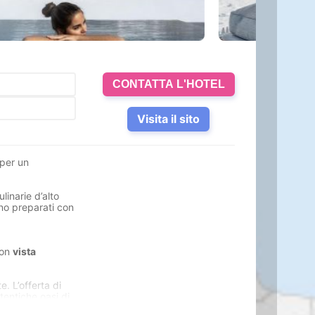
CONTATTA L'HOTEL
Visita il sito
 per un
linarie d’alto
ono preparati con
con
vista
e. L’offerta di
tentiche oasi di
e World e si