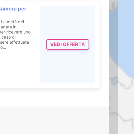
Camera per
 La metà del
agata in
per ricevere uno
n caso di
sere effettuata
VEDI OFFERTA
o...