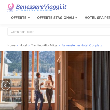
OFFERTE
OFFERTE STAGIONALI
HOTEL SPA PE
Type 2 or more characters for results.
Home
Hotel
Trentino Alto Adige
Falkensteiner Hotel Kronplatz