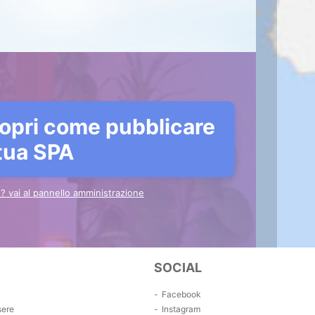
opri come pubblicare
 tua SPA
to? vai al pannello amministrazione
SOCIAL
Facebook
sere
Instagram