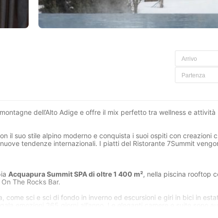
montagne dell’Alto Adige e offre il mix perfetto tra wellness e attività
 il suo stile alpino moderno e conquista i suoi ospiti con creazioni cu
 le nuove tendenze internazionali. I piatti del Ristorante 7Summit veng
pia
Acquapura Summit SPA di oltre 1 400 m²
, nella piscina rooftop 
l On The Rocks Bar.
a, come sci e sci di fondo in inverno ed escursioni e giri in bici in estat
regala emozioni 365 giorni all’anno. Le eleganti camere e suite sono au
ner Hotel Kronplatz è orgoglioso di far parte dei Leading Hotels Of Th