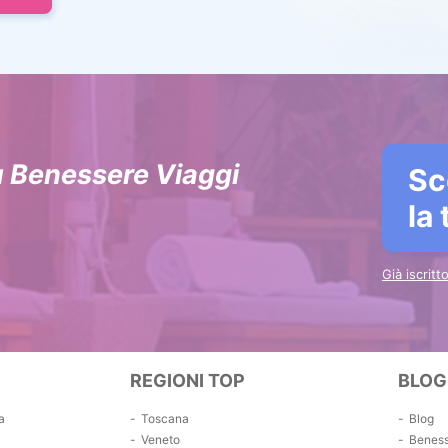
u Benessere Viaggi
Sc
la
Già iscrit
REGIONI TOP
BLOG
a
Toscana
Blog
Veneto
Benes