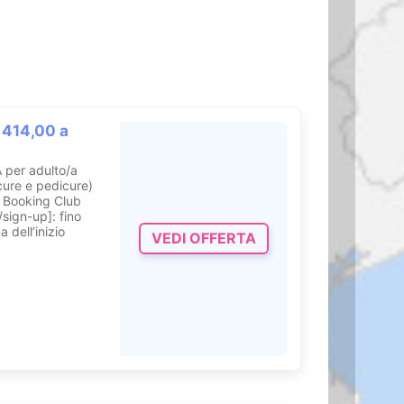
414,00 a
A per adulto/a
cure e pedicure)
t Booking Club
/sign-up]: fino
 dell’inizio
VEDI OFFERTA