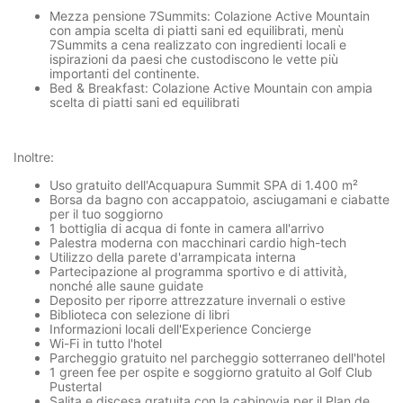
Mezza pensione 7Summits:
Colazione Active Mountain
con ampia scelta di piatti sani ed equilibrati, menù
7Summits a cena realizzato con ingredienti locali e
ispirazioni da paesi che custodiscono le vette più
importanti del continente.
Bed & Breakfast:
Colazione Active Mountain con ampia
scelta di piatti sani ed equilibrati
Inoltre
:
Uso gratuito dell'Acquapura Summit SPA di 1.400 m²
Borsa da bagno con accappatoio, asciugamani e ciabatte
per il tuo soggiorno
1 bottiglia di acqua di fonte in camera all'arrivo
Palestra moderna con macchinari cardio high-tech
Utilizzo della parete d'arrampicata interna
Partecipazione al programma sportivo e di attività,
nonché alle saune guidate
Deposito per riporre attrezzature invernali o estive
Biblioteca con selezione di libri
Informazioni locali dell'Experience Concierge
Wi-Fi in tutto l'hotel
Parcheggio gratuito nel parcheggio sotterraneo dell'hotel
1 green fee per ospite e soggiorno gratuito al Golf Club
Pustertal
Salita e discesa gratuita con la cabinovia per il Plan de