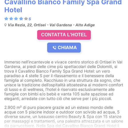
Cavallino Bianco Family Spa Grand
Hotel
Via Rezia, 22, Ortisei - Val Gardena - Alto Adige
CONTATTA L'HOTEL
CHIAMA
Immerso nell’incantevole e vivace centro storico di Ortisei in Val
Gardena, ai piedi delle cime più spettacolari delle Dolomiti, si
trova il Cavallino Bianco Family Spa Grand Hotel: un vero
paradiso a 4 stelle S per il rilassamento e il benessere della
famiglia al completo. Racchiuso in una struttura da sogno, che
unisce la tradizione dell’ospitalità altoatesina ai moderni comfort
di lusso e di wellness, l’hotel è riservato esclusivamente alle
famiglie con bimbi e/o bebè e vanta 105 suite spaziose ed
eleganti, arredate con tutto ciò che serve per i più piccoli.
2.900 m² di puro piacere grazie ad un esteso mondo delle
acque con 5 piscine indoor e outdoor con scivolo ad acqua, 5
diverse saune, un lussuoso centro Beauty & Spa con 15 stanze
per massaggi e trattamenti, una palestra attrezzata e un salone
da parrucchiere. Nella Spa del Cavallino Bianco Grand Hotel il