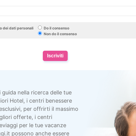
 dei dati personali
Do il consenso
Non do il consenso
Iscriviti
i guida nella ricerca delle tue
ori Hotel, i centri benessere
esclusivi, per offrirti il massimo
liori offerte, i centri
eviaggi per le tue vacanze
gi.it possono anche essere