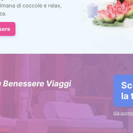
imana di coccole e relax,
za.
sere
u Benessere Viaggi
Sc
la
Già iscrit