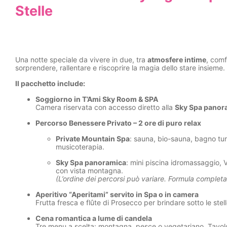
Stelle
Una notte speciale da vivere in due, tra
atmosfere intime
, comf
sorprendere, rallentare e riscoprire la magia dello stare insieme.
Il pacchetto include:
Soggiorno in T’Ami Sky Room & SPA
Camera riservata con accesso diretto alla
Sky Spa panor
Percorso Benessere Privato – 2 ore di puro relax
Private Mountain Spa
: sauna, bio-sauna, bagno tu
musicoterapia.
Sky Spa panoramica
: mini piscina idromassaggio, 
con vista montagna.
(L’ordine dei percorsi può variare. Formula complet
Aperitivo “Aperitami” servito in Spa o in camera
Frutta fresca e flûte di Prosecco per brindare sotto le stell
Cena romantica a lume di candela
Tre menu a scelta: montagna, pesce o vegetariano. Tavolo