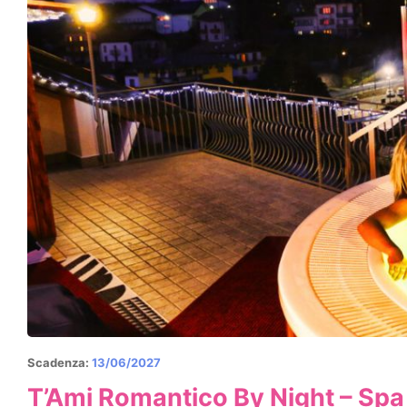
Scadenza:
13/06/2027
T’Ami Romantico By Night – Spa 