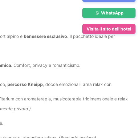
WhatsApp
Visita il sito dell'hotel
ort alpino e
benessere esclusivo
. Il pacchetto ideale per
amica
. Comfort, privacy e romanticismo.
rco,
percorso Kneipp
, docce emozionali, area relax con
Vitarium con aromaterapia, musicoterapia tridimensionale e relax
amente privata.)
e.
 riservato, atmosfera intima.
(Bevande escluse)