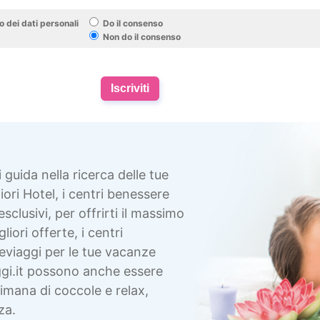
 dei dati personali
Do il consenso
Non do il consenso
Iscriviti
i guida nella ricerca delle tue
ori Hotel, i centri benessere
esclusivi, per offrirti il massimo
liori offerte, i centri
eviaggi per le tue vacanze
gi.it possono anche essere
imana di coccole e relax,
za.