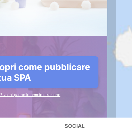
opri come pubblicare
 tua SPA
to? vai al pannello amministrazione
SOCIAL