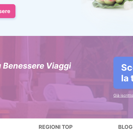
sere
u Benessere Viaggi
Sc
la
Già iscrit
REGIONI TOP
BLOG