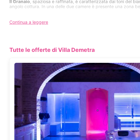
Il Granaio
, spaziosa e raffinata, è caratterizzata dai toni del 
angolo cottura. In una delle due camere è presente una zona b
Continua a leggere
Villa Demetra offre ai suoi clienti un’esclusiva
SPA PRIVATA
, dot
aromaterapia, cromoterapia, tisaneria; Su prenotazione potrete 
CIN IT054027B501031357
Tutte le offerte di Villa Demetra
CONTATTA Villa Dem