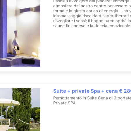
Lasciati avvolgere dal piacere: immergiti
atmosfera del nostro centro benessere pe
forma e la giusta carica di energia. Una
idromassaggio riscaldata saprà liberarti d
risvegliare i sensi; il bagno turco aprirà l
sauna finlandese e la doccia emozionale 
Suite + private Spa + cena € 28
Pernottamento in Suite Cena di 3 portate
Private SPA