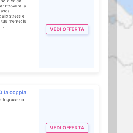
 nella calda
r ritrovare la
 vasca
allo stress e
a tua mente; la
...
VEDI OFFERTA
0 la coppia
, Ingresso in
VEDI OFFERTA