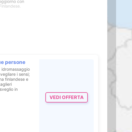
soggiorno con
Finlandese.
 emozionale,
due persone
a idromassaggio
svegliare i sensi;
una finlandese e
aglieri
sveglio in
VEDI OFFERTA