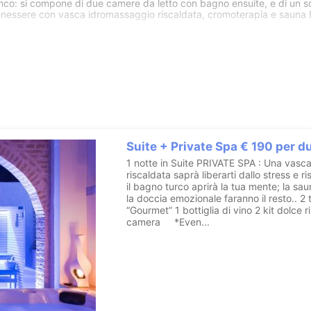
bianco: si compone di due camere da letto con bagno ensuite, e di un 
enessere con vasca idromassaggio riscaldata, cromoterapia e sauna 
ata di mini-piscina riscaldata, bagno turco, sauna finlandese, doccia
godere di massaggi e trattamenti per rigenerare il corpo e la mente.
Scopri l'hotel
WhatsApp
etra
Suite + Private Spa € 190 per 
1 notte in Suite PRIVATE SPA : Una vasc
riscaldata saprà liberarti dallo stress e ri
il bagno turco aprirà la tua mente; la sa
la doccia emozionale faranno il resto.. 2 t
“Gourmet” 1 bottiglia di vino 2 kit dolce ri
camera *Even...