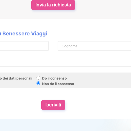
Invia la richiesta
su Benessere Viaggi
 dei dati personali
Do il consenso
Non do il consenso
Iscriviti