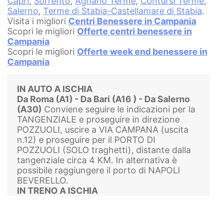
Capri
,
Sorrento
,
Agnano Terme
,
Contursi Terme
,
Salerno
,
Terme di Stabia-Castellamare di Stabia
.
Visita i migliori
Centri Benessere in Campania
Scopri le migliori
Offerte centri benessere in
Campania
Scopri le migliori
Offerte week end benessere in
Campania
IN AUTO A ISCHIA
Da Roma (A1) - Da Bari (A16 ) - Da Salerno
(A30)
Conviene seguire le indicazioni per la
TANGENZIALE e proseguire in direzione
POZZUOLI, uscire a VIA CAMPANA (uscita
n.12) e proseguire per il PORTO DI
POZZUOLI (SOLO traghetti), distante dalla
tangenziale circa 4 KM. In alternativa è
possibile raggiungere il porto di NAPOLI
BEVERELLO.
IN TRENO A ISCHIA
Le stazioni per raggiungere uno dei porti di
Napoli sono: