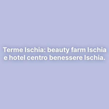
Terme Ischia: beauty farm Ischia
e hotel centro benessere Ischia.