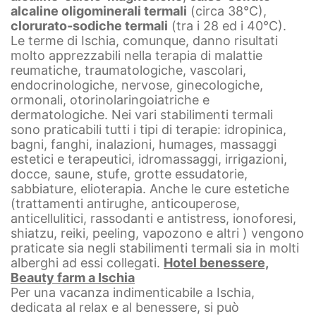
alcaline oligominerali termali
(circa 38°C),
clorurato-sodiche termali
(tra i 28 ed i 40°C).
Le terme di Ischia, comunque, danno risultati
molto apprezzabili nella terapia di malattie
reumatiche, traumatologiche, vascolari,
endocrinologiche, nervose, ginecologiche,
ormonali, otorinolaringoiatriche e
dermatologiche. Nei vari stabilimenti termali
sono praticabili tutti i tipi di terapie: idropinica,
bagni, fanghi, inalazioni, humages, massaggi
estetici e terapeutici, idromassaggi, irrigazioni,
docce, saune, stufe, grotte essudatorie,
sabbiature, elioterapia.
Anche le cure estetiche
(trattamenti antirughe, anticouperose,
anticellulitici, rassodanti e antistress, ionoforesi,
shiatzu, reiki, peeling, vapozono e altri ) vengono
praticate sia negli stabilimenti termali sia in molti
alberghi ad essi collegati.
Hotel benessere,
Beauty farm a Ischia
Per una vacanza indimenticabile a Ischia,
dedicata al relax e al benessere, si può