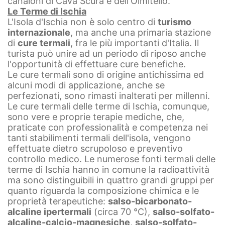
canaloni di Cava Scura e dell'Olmitello.
Le Terme di Ischia
L'Isola d'Ischia non è solo centro di
turismo
internazionale
, ma anche una primaria stazione
di
cure termali
, fra le più importanti d'Italia. Il
turista può unire ad un periodo di riposo anche
l'opportunità di effettuare cure benefiche.
Le cure termali sono di origine antichissima ed
alcuni modi di applicazione, anche se
perfezionati, sono rimasti inalterati per millenni.
Le cure termali delle terme di Ischia, comunque,
sono vere e proprie terapie mediche, che,
praticate con professionalità e competenza nei
tanti stabilimenti termali dell'isola, vengono
effettuate dietro scrupoloso e preventivo
controllo medico.
Le numerose fonti termali delle
terme di Ischia hanno in comune la radioattività
ma sono distinguibili in quattro grandi gruppi per
quanto riguarda la composizione chimica e le
proprietà terapeutiche:
salso-bicarbonato-
alcaline ipertermali
(circa 70 °C),
salso-solfato-
alcaline-calcio-magnesiche
,
salso-solfato-