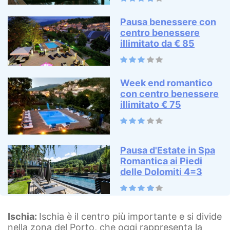
Pausa benessere con
centro benessere
illimitato da € 85
Week end romantico
con centro benessere
illimitato € 75
Pausa d'Estate in Spa
Romantica ai Piedi
delle Dolomiti 4=3
Ischia:
Ischia è il centro più importante e si divide
nella zona del Porto, che oggi rappresenta la