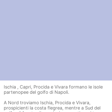
Ischia , Capri, Procida e Vivara formano le isole
partenopee del golfo di Napoli.
A Nord troviamo Ischia, Procida e Vivara,
prospicienti la costa flegrea, mentre a Sud del