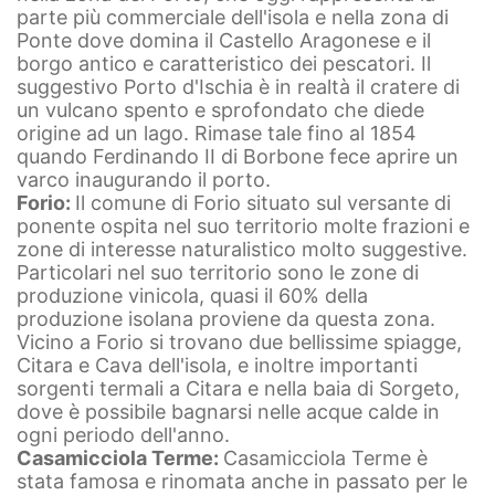
parte più commerciale dell'isola e nella zona di
Ponte dove domina il Castello Aragonese e il
borgo antico e caratteristico dei pescatori. Il
suggestivo Porto d'Ischia è in realtà il cratere di
un vulcano spento e sprofondato che diede
origine ad un lago. Rimase tale fino al 1854
quando Ferdinando II di Borbone fece aprire un
varco inaugurando il porto.
Forio:
Il comune di Forio situato sul versante di
ponente ospita nel suo territorio molte frazioni e
zone di interesse naturalistico molto suggestive.
Particolari nel suo territorio sono le zone di
produzione vinicola, quasi il 60% della
produzione isolana proviene da questa zona.
Vicino a Forio si trovano due bellissime spiagge,
Citara e Cava dell'isola, e inoltre importanti
sorgenti termali a Citara e nella baia di Sorgeto,
dove è possibile bagnarsi nelle acque calde in
ogni periodo dell'anno.
Casamicciola Terme:
Casamicciola Terme è
stata famosa e rinomata anche in passato per le