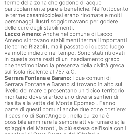
terme della zona che godono di acque
particolarmente pure e benefiche. Nell'ottocento
le terme casamicciolesi erano rinomate e molti
personaggi illustri soggiornavano per godere
delle cure degli stabilimenti.
Lacco Ameno:
Anche nel comune di Lacco
Ameno si trovano stabilimenti termali importanti
(le terme Rizzoli), ma il passato di questo luogo
va molto indietro nel tempo. Sono stati ritrovati
in questa zona resti di un insediamento greco
che testimoniano la presenza della civiltà greca
sull'isola risalente al 757 a.C.
Serrara Fontana e Barano:
I due comuni di
Serrara Fontana e Barano si trovano in alto sul
livello del mare e presentano un tipico territorio
montano dove si articolano diversi sentieri di
risalita alla vetta del Monte Epomeo . Fanno
parte di questi comuni anche due zone costiere:
il paesino di Sant'Angelo , nella cui zona è
possibile ammirare le sempre attive fumarole; la
spiaggia dei Maronti, la più estesa dell'isola con i