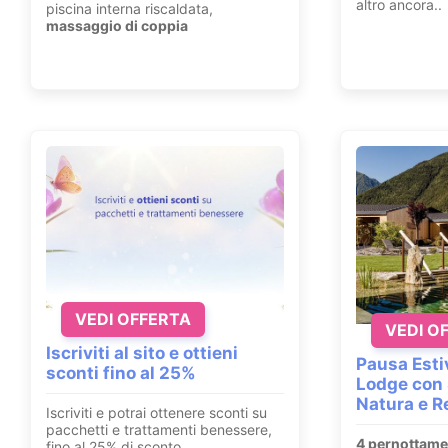
altro ancora..
piscina interna riscaldata,
massaggio di coppia
VEDI OFFERTA
VEDI O
Iscriviti al sito e ottieni
Pausa Esti
sconti fino al 25%
Lodge con 
Natura e R
Iscriviti e potrai ottenere sconti su
pacchetti e trattamenti benessere,
4 pernottame
fino al 25% di sconto