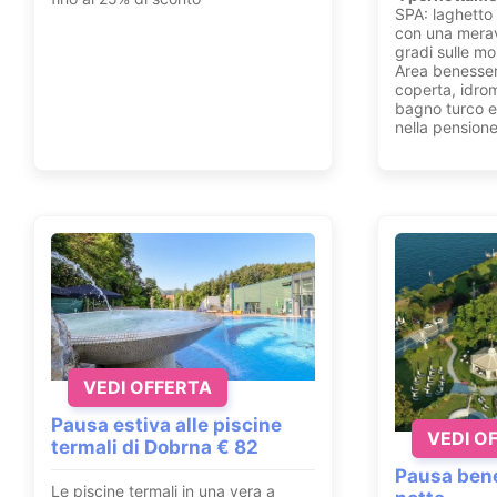
SPA: laghetto 
con una merav
gradi sulle m
Area benesser
coperta, idro
bagno turco e 
nella pensione
VEDI OFFERTA
Pausa estiva alle piscine
VEDI O
termali di Dobrna € 82
Pausa bene
Le piscine termali in una vera a