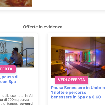
Offerte in evidenza
FFERTA
, pausa di
VEDI OFFERTA
 con Spa
Pausa Benessere in Umbria
1 notte e percorso
n delizioso hotel in Val
benessere in Spa da € 60
pa
di 700mq senza
ri e di tempo,
percorsi