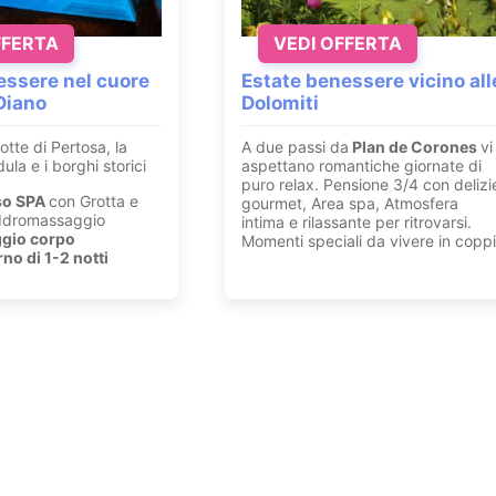
FFERTA
VEDI OFFERTA
ssere nel cuore
Estate benessere vicino all
 Diano
Dolomiti
otte di Pertosa, la
A due passi da
Plan de Corones
vi
ula e i borghi storici
aspettano romantiche giornate di
puro relax. Pensione 3/4 con delizi
so SPA
con Grotta e
gourmet, Area spa, Atmosfera
 Idromassaggio
intima e rilassante per ritrovarsi.
gio corpo
Momenti speciali da vivere in copp
no di 1-2 notti