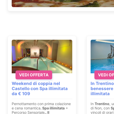
VEDI OFFERTA
VEDI O
Weekend di coppia nel
In Trentino
Castello con Spa illimitata
benessere
da € 109
illimitata
Pernottamento con prima colazione
In
Trentino
, u
e cena romantica
. Spa illimitata
+
di Non, con
S
Percorso Sensoriale
.
. Il
vincoli di ora