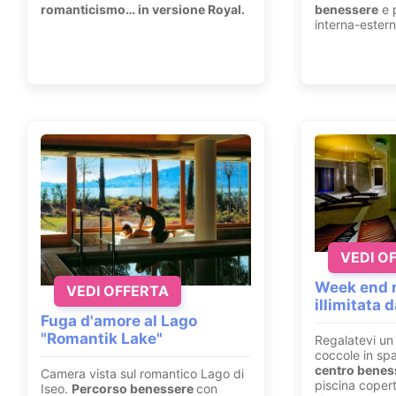
romanticismo… in versione Royal.
benessere
e p
interna-estern
VEDI O
Week end r
VEDI OFFERTA
illimitata 
Fuga d'amore al Lago
"Romantik Lake"
Regalatevi un 
coccole in sp
centro beness
Camera vista sul romantico Lago di
piscina copert
Iseo.
Percorso benessere
con