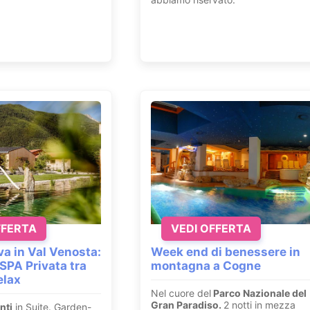
FFERTA
VEDI OFFERTA
va in Val Venosta:
Week end di benessere in
SPA Privata tra
montagna a Cogne
elax
Nel cuore del
Parco Nazionale del
Gran Paradiso.
2 notti in mezza
nti
in Suite. Garden-