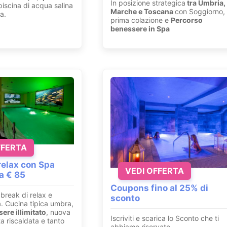
In posizione strategica
tra Umbria,
iscina di acqua salina
Marche e Toscana
con Soggiorno,
a.
prima colazione e
Percorso
benessere in Spa
FFERTA
elax con Spa
VEDI OFFERTA
da € 85
Coupons fino al 25% di
break di relax e
sconto
a. Cucina tipica umbra,
ere illimitato
, nuova
Iscriviti e scarica lo Sconto che ti
a riscaldata e tanto
abbiamo riservato.