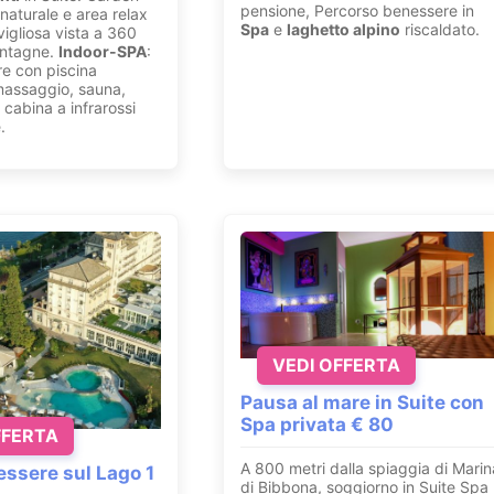
pensione, Percorso benessere in
naturale e area relax
Spa
e
laghetto alpino
riscaldato.
igliosa vista a 360
ontagne.
Indoor-SPA
:
e con piscina
massaggio, sauna,
cabina a infrarossi
.
VEDI OFFERTA
Pausa al mare in Suite con
Spa privata € 80
FFERTA
A 800 metri dalla spiaggia di Marin
ssere sul Lago 1
di Bibbona, soggiorno in Suite Spa