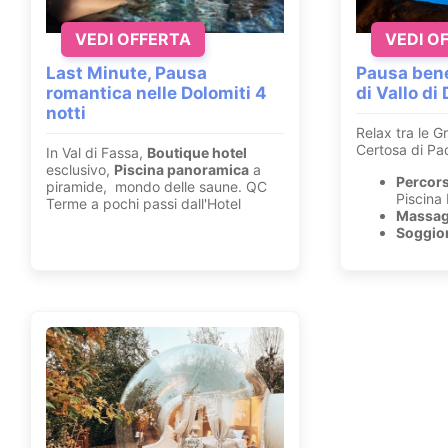
VEDI OFFERTA
VEDI O
Last Minute, Pausa
Pausa bene
romantica nelle Dolomiti 4
di Vallo di
notti
Relax tra le Gr
Certosa di Pad
In Val di Fassa,
Boutique hotel
esclusivo,
Piscina panoramica
a
Percor
piramide, mondo delle saune. QC
Piscina
Terme a pochi passi dall'Hotel
Massag
Soggior