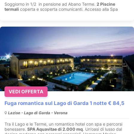
Soggiorno in 1/2 in pensione ad Abano Terme.
2 Piscine
termali
coperta e scoperta comunicanti. Accesso alla Spa
VEDI OFFERTA
Fuga romantica sul Lago di Garda 1 notte € 84,5
Lazise - Lago di Garda - Verona
Tra il Lago e le Terme, un romantico hotel con spa e percorsi
benessere.
SPA Aquavitae di 2.000 mq
. Un’oasi di lusso dal