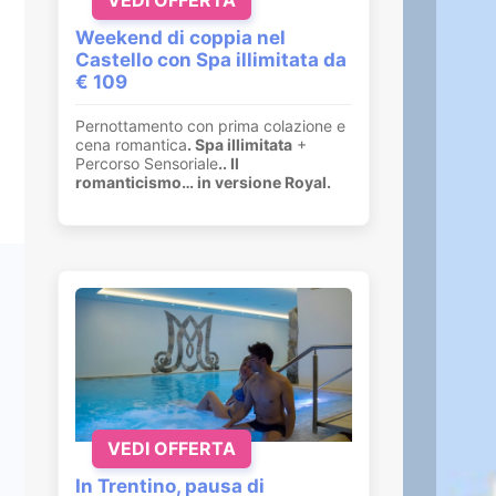
Weekend di coppia nel
Castello con Spa illimitata da
€ 109
Pernottamento con prima colazione e
cena romantica
. Spa illimitata
+
Percorso Sensoriale
.
. Il
romanticismo… in versione Royal.
VEDI OFFERTA
In Trentino, pausa di