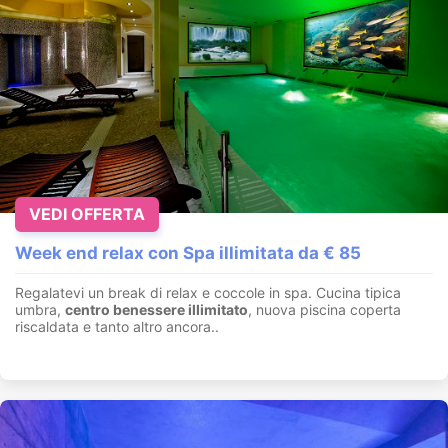
VEDI OFFERTA
Week end relax con Spa illimitata da € 85
Regalatevi un break di relax e coccole in spa. Cucina tipica
umbra,
centro benessere illimitato
, nuova piscina coperta
riscaldata e tanto altro ancora..