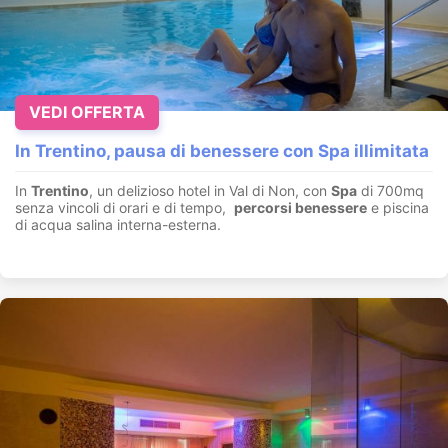
VEDI OFFERTA
In Trentino, pausa di benessere con Spa illimitata
In
Trentino
, un delizioso hotel in Val di Non, con
Spa
di 700mq
senza vincoli di orari e di tempo,
percorsi benessere
e piscina
di acqua salina interna-esterna.