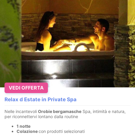
VEDI OFFERTA
Relax d Estate in Private Spa
Nelle incantevoli
Orobie bergamasche
Spa, intimità e natura,
per riconnettervi lontano dalla routine
1 notte
Colazione
con prodotti selezionati