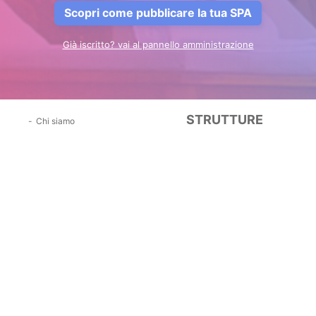
Scopri come pubblicare la tua SPA
Già iscritto? vai al pannello amministrazione
STRUTTURE
Chi siamo
CHI SIAMO
Aggiungi la tua struttura
Login
Calendario del Benessere
SPA
Iscriviti alla Newsletter
Hotel SPA
Home Benessere Viaggi
Privacy policy
REGIONI TOP
BLOG
SOCIAL
Toscana
Blog
Facebook
Veneto
Benessere
Instagram
Lombardia
Viaggi