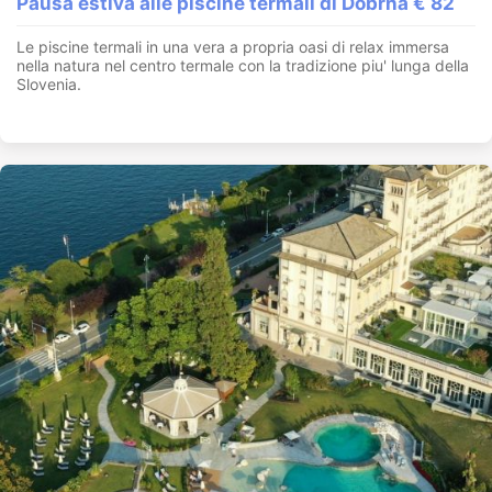
Pausa estiva alle piscine termali di Dobrna € 82
Le piscine termali in una vera a propria oasi di relax immersa
nella natura nel centro termale con la tradizione piu' lunga della
Slovenia.