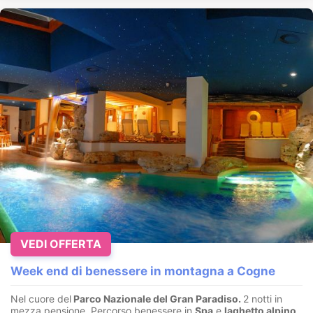
VEDI OFFERTA
Week end di benessere in montagna a Cogne
Nel cuore del
Parco Nazionale del Gran Paradiso.
2 notti in
mezza pensione, Percorso benessere in
Spa
e
laghetto alpino