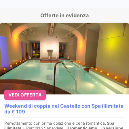
Offerte in evidenza
VEDI OFFERTA
Weekend di coppia nel Castello con Spa illimitata
da € 109
Pernottamento con prima colazione e cena romantica
. Spa
illimitata
+ Percorso Sensoriale
.
. Il romanticismo… in versione