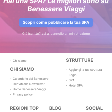
Hai una SPA? Le migliori sono su
Benessere Viaggi
Scopri come pubblicare la tua SPA
Già iscritto? vai al pannello amministrazione
STRUTTURE
Chi siamo
CHI SIAMO
Aggiungi la tua struttura
Login
Calendario del Benessere
SPA
Iscriviti alla Newsletter
Hotel SPA
Home Benessere Viaggi
Privacy policy
REGIONI TOP
BLOG
SOCIAL