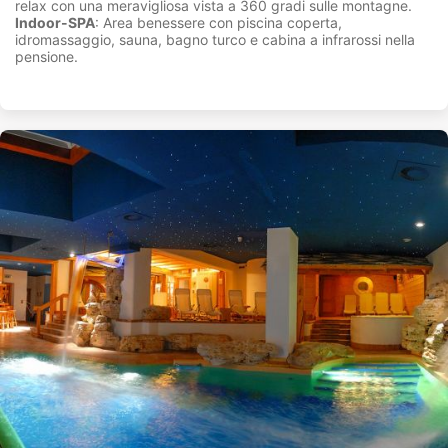
relax con una meravigliosa vista a 360 gradi sulle montagne.
Indoor-SPA
: Area benessere con piscina coperta,
idromassaggio, sauna, bagno turco e cabina a infrarossi nella
pensione.