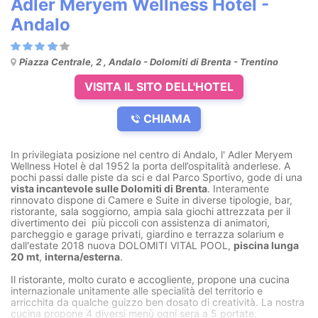
Adler Meryem Wellness Hotel -
Andalo
Piazza Centrale, 2 , Andalo - Dolomiti di Brenta - Trentino
VISITA IL SITO DELL'HOTEL
CHIAMA
In privilegiata posizione nel centro di Andalo, l' Adler Meryem
Wellness Hotel è dal 1952 la porta dell’ospitalità anderlese. A
pochi passi dalle piste da sci e dal Parco Sportivo, gode di una
vista incantevole sulle Dolomiti di Brenta
. Interamente
rinnovato dispone di Camere e Suite in diverse tipologie, bar,
ristorante, sala soggiorno, ampia sala giochi attrezzata per il
divertimento dei più piccoli con assistenza di animatori,
parcheggio e garage privati, giardino e terrazza solarium e
dall'estate 2018 nuova DOLOMITI VITAL POOL,
piscina lunga
20 mt
,
interna/esterna
.
Il ristorante, molto curato e accogliente, propone una cucina
internazionale unitamente alle specialità del territorio e
arricchita da qualche guizzo ben dosato di creatività. La nostra
cucina propone 4 diversi menù ogni sera a 5 portate,