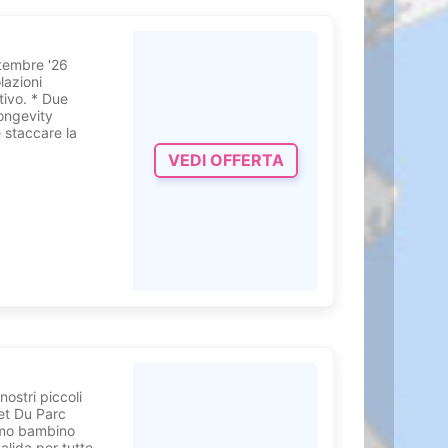
ettembre '26
lazioni
tivo. * Due
ongevity
 staccare la
VEDI OFFERTA
nostri piccoli
 et Du Parc
rimo bambino
valida per tutte