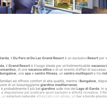
 Garda
, il
Du Parc et Du Lac Grand Resort
è un esclusivo
Resort
per 
rda
, il
Grand Resort
è il luogo ideale per un’indimenticabile
vacanza i
romantico
, di una
vacanza attiva
o di un evento d’affari di successo.
bungalow
, una
spa
e
centro fitness
, un
centro multisport
e tre
ris
familiari ed offrono comfort di alta qualità, mentre i
Bungalow
, dispo
cuore di un lussureggiante
giardino mediterraneo
.
è probabilmente il più bel
giardino
sulle rive del
Lago di Garda
. In 
a disposizione per praticare sport esclusivi e attività ricreative. Il R
, un
solarium naturale
attrezzato con sdraio, un
bar a bordo piscin
 di godere dei benefici dell’acqua anche fuori stagione.