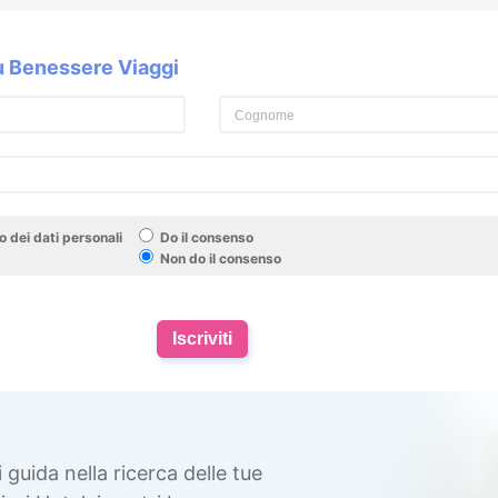
su Benessere Viaggi
 dei dati personali
Do il consenso
Non do il consenso
Iscriviti
i guida nella ricerca delle tue