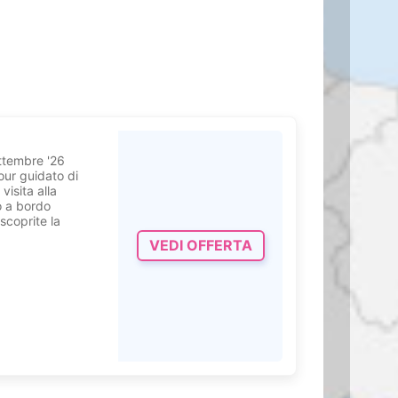
oposta
re del nostro
ri ed eventi di
antastico per
izzare il
per i ricevimenti
ness
.
Settembre '26
iso di pace e
Tour guidato di
visita alla
o a bordo
amenti di coppia
,
scoprite la
 di bellezza, che
VEDI OFFERTA