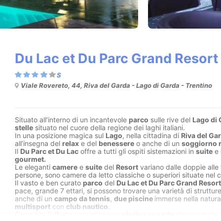
Du Lac et Du Parc Grand Resort
Viale Rovereto, 44, Riva del Garda - Lago di Garda - Trentino
Situato all’interno di un incantevole
parco
sulle rive del
Lago di
stelle
situato nel cuore della regione dei laghi italiani.
In una posizione magica sul
Lago
, nella cittadina di
Riva del Ga
all’insegna del
relax
e del
benessere
o anche di un
soggiorno 
Il
Du Parc et Du Lac
offre a tutti gli ospiti sistemazioni in
suite
e
gourmet.
Le eleganti
camere
e
suite
del
Resort
variano dalle doppie alle 
persone, sono camere da letto classiche o superiori situate nel 
Il vasto e ben curato
parco
del
Du Lac et Du Parc Grand Resort
pace, grande 7 ettari, si possono trovare una varietà di strutture 
anche di un
campo da tennis
,
due piscine
immerse nella natura
multisport
con
club nautico
.
Completa l’offerta acquatica una
piscina coperta
che permetterà