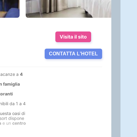
Visita il sito
CONTATTA L'HOTEL
vacanze a
4
n famiglia
toranti
nibili da 1 a 4
questa oasi di
esort dispone
a
e un
centro