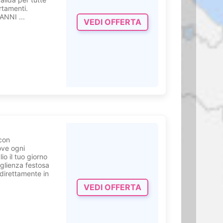
rtamenti.
NNI ...
VEDI OFFERTA
 con
ove ogni
o il tuo giorno
oglienza festosa
direttamente in
VEDI OFFERTA