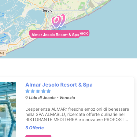
Falkensteiner Hotel & Spa Jesolo
Almar Jesolo Resort & Spa
Almar Jesolo Resort & Spa
Lido di Jesolo - Venezia
L’esperienza ALMAR: fresche emozioni di benessere
nella SPA ALMABLU, ricercate offerte culinarie nel
RISTORANTE MEDITERRA e innovative PROPOST...
5 Offerte