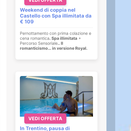
Weekend di coppia nel
Castello con Spa illimitata da
€ 109
Pernottamento con prima colazione e
cena romantica
. Spa illimitata
+
Percorso Sensoriale
.
. Il
romanticismo… in versione Royal.
VEDI OFFERTA
In Trentino, pausa di