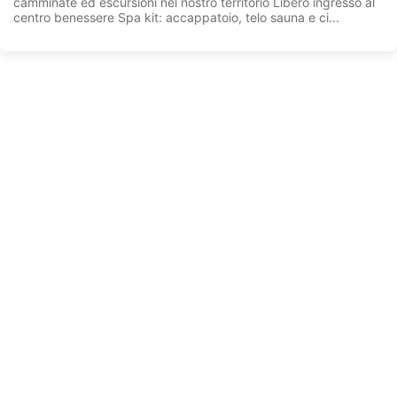
camminate ed escursioni nel nostro territorio Libero ingresso al
centro benessere Spa kit: accappatoio, telo sauna e ci...