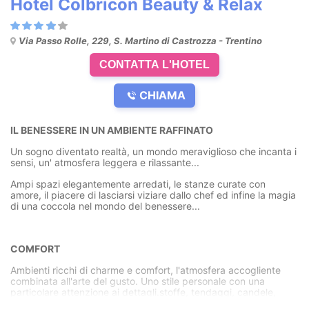
Hotel Colbricon Beauty & Relax
Via Passo Rolle, 229, S. Martino di Castrozza - Trentino
CONTATTA L'HOTEL
CHIAMA
IL BENESSERE IN UN AMBIENTE RAFFINATO
Un sogno diventato realtà, un mondo meraviglioso che incanta i
sensi, un' atmosfera leggera e rilassante...
Ampi spazi elegantemente arredati, le stanze curate con
amore, il piacere di lasciarsi viziare dallo chef ed infine la magia
di una coccola nel mondo del benessere...
COMFORT
Ambienti ricchi di charme e comfort, l'atmosfera accogliente
combinata all'arte del gusto. Uno stile personale con una
particolare attenzione ai dettagli.stoffe, tendaggi, candele,
petali di rosa e sfumature di luci e colori in un clima di serenità e