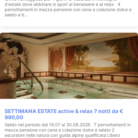
d'estate dove abbinare lo sport al benessere e al relax 4
BEAUTY
pernottamenti in mezza pensione con cena e colazione dolce e
Elaborati trattamenti singoli e delicati programmi beauty;
salato a b...
un'ampia scelta di massaggi con oli aromatici, trattamenti viso,
corpo, bagni rigeneranti in culla, doccia solarium e prodotti di
bellezza.. tutto in un ambiente nuovo e armonico, sempre
assistito da mani competenti ed esperte.
Il Colbricon è il luogo ideale per trascorrere un periodo o un
week end di benessere e relax in un ambiente calmo ed
elegante, con la possibilità di unire l'attività all'aria aperta con
una coccola nel centro benessere.
SETTIMANA ESTATE active & relax 7 notti da €
990,00
Valido nel periodo dal 19.07 al 30.08.2026 7 pernottamenti in
mezza pensione con cena e colazione dolce e salato 2
escursioni nella natura con guida alpina qualificata Libero