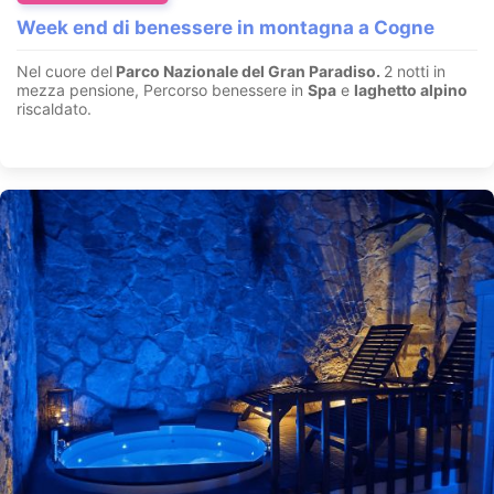
Week end di benessere in montagna a Cogne
Nel cuore del
Parco Nazionale del Gran Paradiso.
2 notti in
mezza pensione, Percorso benessere in
Spa
e
laghetto alpino
riscaldato.