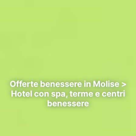
Offerte benessere in Molise >
Hotel con spa, terme e centri
benessere