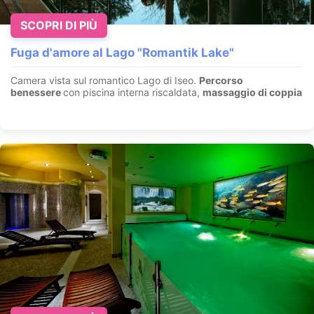
SCOPRI DI PIÙ
Fuga d'amore al Lago "Romantik Lake"
Camera vista sul romantico Lago di Iseo.
Percorso
benessere
con piscina interna riscaldata,
massaggio di coppia