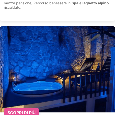
mezza pensione, Percorso benessere in
Spa
e
laghetto alpino
riscaldato.
SCOPRI DI PIÙ