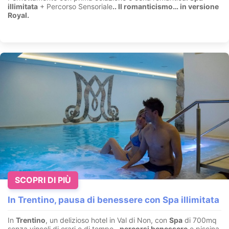
illimitata
+ Percorso Sensoriale
.
. Il romanticismo… in versione
Royal.
SCOPRI DI PIÙ
In Trentino, pausa di benessere con Spa illimitata
In
Trentino
, un delizioso hotel in Val di Non, con
Spa
di 700mq
senza vincoli di orari e di tempo,
percorsi benessere
e piscina