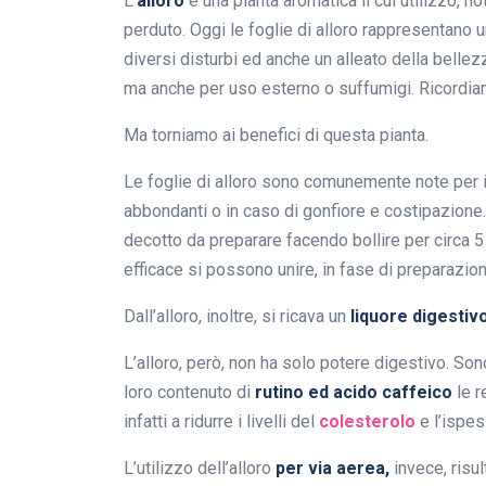
L’
alloro
è una pianta aromatica il cui utilizzo, n
perduto. Oggi le foglie di alloro rappresentano u
diversi disturbi ed anche un alleato della belle
ma anche per uso esterno o suffumigi. Ricordi
Ma torniamo ai benefici di questa pianta.
Le foglie di alloro sono comunemente note per i
abbondanti o in caso di gonfiore e costipazion
decotto da preparare facendo bollire per circa 5 
efficace si possono unire, in fase di preparazion
Dall’alloro, inoltre, si ricava un
liquore digestiv
L’alloro, però, non ha solo potere digestivo. Son
loro contenuto di
rutino ed acido caffeico
le 
infatti a ridurre i livelli del
colesterolo
e l’ispes
L’utilizzo dell’alloro
per via aerea,
invece, risul