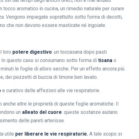
oto sin dai tempi degli antichi Greci, non è mai andato
n tocco aromatico in cucina, un rimedio naturale per curare
zza. Vengono impiegate soprattutto sotto forma di decotti,
amo che non devono essere masticate né ingoiate.
l loro
potere digestivo
: un toccasana dopo pasti
e. In questo caso si consumano sotto forma di
tisana
o
minuti le foglie di alloro secche. Per un effetto ancora più
e, dei pezzetti di buccia di limone ben lavato.
o
e curativo delle affezioni alle vie respiratorie.
o anche altre le proprietà di queste foglie aromatiche. Il
rendono un
alleato del cuore
: queste sostanze aiutano
simento delle pareti arteriose.
ta utile
per liberare le vie respiratorie.
A tale scopo si