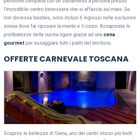
pensione completa con un trattamento a persona presso
l’incredibile centro benessere che si affaccia sul mare. Se
non dovesse bastare, sono inclusi 6 ingressi nelle esclusive
zone
a
dove far riposare la mente e il corpo. Assaporate le
prelibatezze della cucina ligure grazie ad una
cena
gourmet
per assaggiare tutti i piatti del territorio.
OFFERTE CARNEVALE TOSCANA
Scoprire le bellezze di Siena, uno dei centri storici più belli