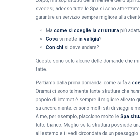
corpo, ma soprattutto della mente e dello spirito
svedesi; adesso tutte le Spa si sono attrezzat
garantire un servizio sempre migliore alla client
Ma
come si sceglie la struttura
più adatt
Cosa
si mette
in valigia
?
Con chi
si deve andare?
Queste sono solo alcune delle domande che m
fatte.
Partiamo dalla prima domanda: come si fa a
sce
Oramai ci sono talmente tante strutture che hanno
popolo di internet è sempre il migliore alleato 
sa ancora niente, ci sono molti siti di viaggi e mo
A me, per esempio, piacciono molto le
Spa situ
tutto bianco. Meglio se la struttura possiede un
all’esterno e ti vedi circondata da un paesaggio