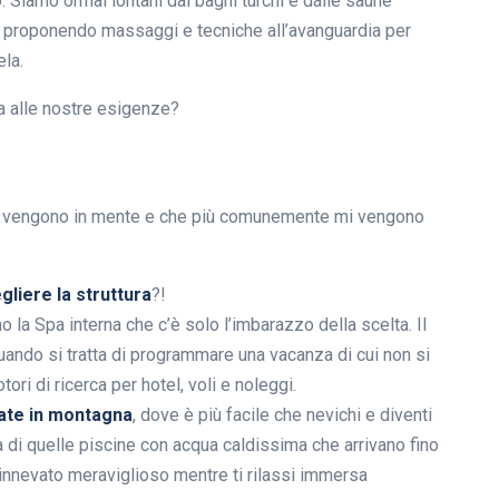
. Siamo ormai lontani dai bagni turchi e dalle saune
e proponendo massaggi e tecniche all’avanguardia per
ela.
a alle nostre esigenze?
i vengono in mente e che più comunemente mi vengono
gliere la struttura
?!
 la Spa interna che c’è solo l’imbarazzo della scelta. Il
quando si tratta di programmare una vacanza di cui non si
tori di ricerca per hotel, voli e noleggi.
ate in montagna
, dove è più facile che nevichi e diventi
a di quelle piscine con acqua caldissima che arrivano fino
 innevato meraviglioso mentre ti rilassi immersa