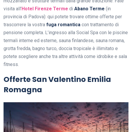
mozzafiato e strutture termali dalla grande tradizione. Fate
visita all’
Hotel Firenze Terme
di
Abano Terme
(in
provincia di Padova): qui potete trovare ottime offerte per
trascorrere la vostra
fuga romantica
con trattamento di
pensione completa. L’ingresso alla Social Spa con le piscine
termali interne ed esterne, sauna finlandese, sauna romana,
grotta fredda, bagno turco, doccia tropicale è illimitato e
potete scegliere anche tra altre attività come idrobike e sala
fitness.
Offerte San Valentino Emilia
Romagna