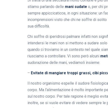
Si tratta di una seccatura molto comune e più dif
stiamo parlando delle
mani sudate
o, per chi pr
sempre appiccicaticce, in ogni situazione: un fa
incomprensioni visto che chi ne soffre di solito s
sua difficoltà.
Chi soffre di iperidrosi palmare infatti non sig
intendersi le mani non si mettono a sudare solo
quando ci troviamo in un contesto nel quale sia
riusciamo a controllare. Vi sono però alcuni
met
sudorazione delle mani, vediamoli insieme:
–
Evitate di mangiare troppi grassi, cibi picc
Il nostro organismo espelle il sudore fisiologi
corpo. Ma l’alimentazione è molto importante pe
sul nostro corpo. Per tale ragione è meglio evita
inoltre, se si vuole evitare di vedere sempre l