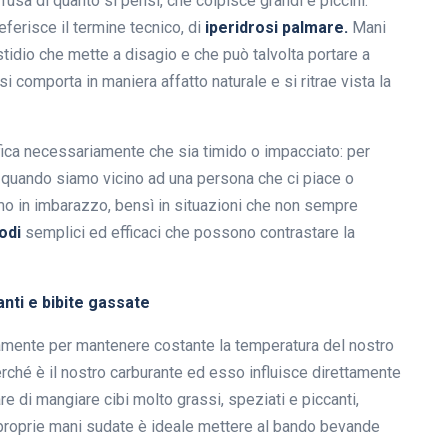
fusa di quanto si pensi, che colpisce grandi e piccini:
eferisce il termine tecnico, di
iperidrosi palmare.
Mani
stidio che mette a disagio e che può talvolta portare a
i comporta in maniera affatto naturale e si ritrae vista la
nifica necessariamente che sia timido o impacciato: per
 quando siamo vicino ad una persona che ci piace o
mo in imbarazzo, bensì in situazioni che non sempre
odi
semplici ed efficaci che possono contrastare la
anti e bibite gassate
camente per mantenere costante la temperatura del nostro
rché è il nostro carburante ed esso influisce direttamente
re di mangiare cibi molto grassi, speziati e piccanti,
e proprie mani sudate è ideale mettere al bando bevande