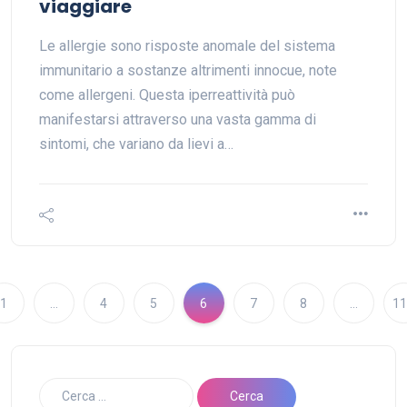
viaggiare
Le allergie sono risposte anomale del sistema
immunitario a sostanze altrimenti innocue, note
come allergeni. Questa iperreattività può
manifestarsi attraverso una vasta gamma di
sintomi, che variano da lievi a…
1
…
4
5
6
7
8
…
11