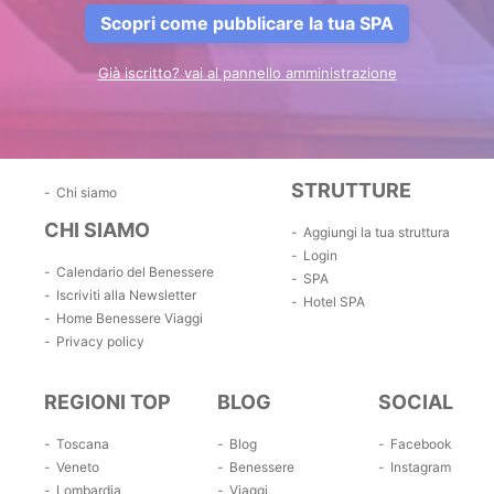
Scopri come pubblicare la tua SPA
Già iscritto? vai al pannello amministrazione
STRUTTURE
Chi siamo
CHI SIAMO
Aggiungi la tua struttura
Login
Calendario del Benessere
SPA
Iscriviti alla Newsletter
Hotel SPA
Home Benessere Viaggi
Privacy policy
REGIONI TOP
BLOG
SOCIAL
Toscana
Blog
Facebook
Veneto
Benessere
Instagram
Lombardia
Viaggi