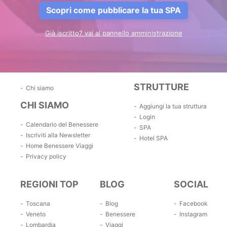
Scopri come pubblicare la tua SPA
Già iscritto? vai al pannello amministrazione
STRUTTURE
Chi siamo
CHI SIAMO
Aggiungi la tua struttura
Login
Calendario del Benessere
SPA
Iscriviti alla Newsletter
Hotel SPA
Home Benessere Viaggi
Privacy policy
REGIONI TOP
BLOG
SOCIAL
Toscana
Blog
Facebook
Veneto
Benessere
Instagram
Lombardia
Viaggi