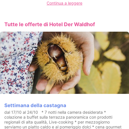
Continua a leggere
Piscine panoramiche
Tuffatevi nella nostra ampia piscina panoramica al coperto con
accesso al giardino con lettini relax e all'area wellness e Infinity
pool panoramica
Tutte le offerte di Hotel Der Waldhof
Regno delle saune
Bagno al vapore secco con fiori di prato
biosauna panoramica
sauna finlandese in legno invecchiato
cabina in legno per due
bagno al vapore salino.
Sauna per due in SPA privata.
Per 2 ore la Suite Toscana con SPA privata sarà esclusivamente
vostra.
Bagno turco (di vapore) a ca. 45 °C | Sauna finlandese a ca. 90
°C | Bagno romano rigenerante a ca. 65 °C | Doccia a
chiocciola energizzante | Percorso Kneipp | 2 lettini riscaldati
| Romantico letto matrimoniale ad acqua
Settimana della castagna
dal 17/10 al 24/10 * 7 notti nella camera desiderata *
colazione a buffet sulla terrazza panoramica con prodotti
regionali di alta qualità, Live-cooking * per mezzogiorno
serviamo un piatto caldo e al pomeriggio dolci * cena gourmet