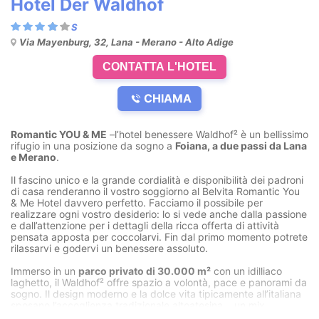
Hotel Der Waldhof
Via Mayenburg, 32, Lana - Merano - Alto Adige
CONTATTA L'HOTEL
CHIAMA
Romantic YOU & ME
–l’hotel benessere Waldhof² è un bellissimo
rifugio in una posizione da sogno a
Foiana, a due passi da Lana
e Merano
.
Il fascino unico e la grande cordialità e disponibilità dei padroni
di casa renderanno il vostro soggiorno al Belvita Romantic You
& Me Hotel davvero perfetto. Facciamo il possibile per
realizzare ogni vostro desiderio: lo si vede anche dalla passione
e dall’attenzione per i dettagli della ricca offerta di attività
pensata apposta per coccolarvi. Fin dal primo momento potrete
rilassarvi e godervi un benessere assoluto.
Immerso in un
parco privato di 30.000 m²
con un idilliaco
laghetto, il Waldhof² offre spazio a volontà, pace e panorami da
sogno. Il design moderno e la dolce vita tipicamente all’italiana
sposano l’accoglienza tradizionale altoatesina... un mix
insuperabile per una vacanza benessere perfetta in Alto Adige