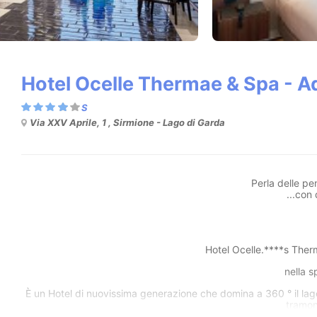
Hotel Ocelle Thermae & Spa - A
Via XXV Aprile, 1 , Sirmione - Lago di Garda
Perla delle pen
...con 
Hotel Ocelle.****s Ther
nella s
È un Hotel di nuovissima generazione che domina a 360 ° il lago c
tramon