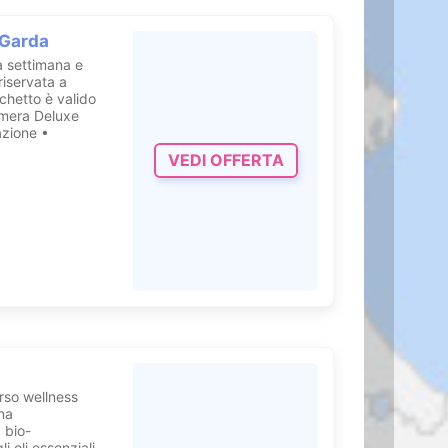
 Garda
a settimana e
 riservata a
chetto è valido
amera Deluxe
azione •
VEDI OFFERTA
rso wellness
ina
 bio-
 oli essenziali,