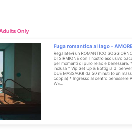
relax completo a contatto con la natura e i preziosi benefici dell’acqu
 del nostro Staff, accuratamente scelto, per soddisfare ogni vostra e
: IT017179A1VFM5DEBK
 Adults Only
 Hotel Ocelle Thermae & Spa - Adults Only
Fuga romantica al lago - AMOR
Regalatevi un ROMANTICO SOGGIORN
DI SIRMIONE con il nostro esclusivo pac
per momenti di puro relax e benessere. 
inclusa * Vip Set Up & Bottiglia di benve
DUE MASSAGGI da 50 minuti (o un mass
coppia) * Ingresso al centro benesser
WE...