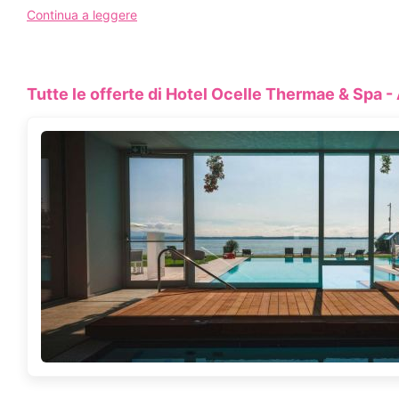
Vogliamo trasportare i nostri ospiti in una dimensione di 
Continua a leggere
Potrete liberare la vostra mente mettendovi nelle mani
CIN
Tutte le offerte di Hotel Ocelle Thermae & Spa -
Scopri l'hotel
CONTATTA