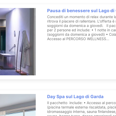
Pausa di benessere sul Lago di
Concediti un momento di relax durante l
ritrova il piacere di rallentare. L'offerta è
soggiorni da domenica a giovedì. Il pac
per 2 persone ed include: • 1 notte in c
(soggiorni da domenica a giovedì) • Col
Accesso al PERCORSO WELLNESS...
Day Spa sul Lago di Garda
Il pacchetto include: • Accesso al perco
(piscina termale esterna riscaldata, pisc
idromassaggio interna, sauna finlandese,
sauna, bagno turco, docce emozionali agli