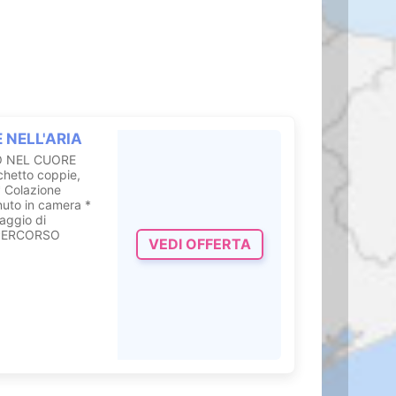
a termale.
sigenza.
E NELL'ARIA
O NEL CUORE
chetto coppie,
* Colazione
nuto in camera *
aggio di
e PERCORSO
VEDI OFFERTA