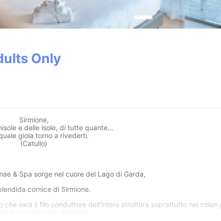
dults Only
Sirmione,
isole e delle isole, di tutte quante...
quale gioia torno a rivederti.
(Catullo)
mae & Spa sorge nel cuore del Lago di Garda,
plendida cornice di Sirmione.
he sarà il filo conduttore dell’intera struttura soprattutto nei colori 
to di una giornata d’estate”.