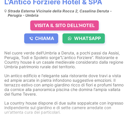
L'Antico Forziere Hotel & SPA
Strada Esterna Vicinale della Rocca 2, Casalina Deruta -
Perugia - Umbria
VISITA IL SITO DELL'HOTEL
CHIAMA
WHATSAPP
Nel cuore verde dell'Umbria a Deruta, a pochi passi da Assisi,
Perugia, Todi e Spoleto sorge“L'antico Forziere”. Ristorante e
Country house è un casale medievale considerato dalla regione
Umbria patrimonio rurale del territorio.
Un antico edificio e l'elegante sala ristorante dove travi a vista
ed ampie arcate in pietra infondono suggestive emozioni. Il
terrazzo estivo con ampio giardino ricco di fiori e profumi fanno
da cornice alla panoramica piscina che domina l'ampia vallata
del fiume Tevere.
La country house dispone di due suite soppalcate con ingresso
indipendente sul giardino e di sette camere arredate con
un'attenta cura dei particolari.
KlaYmai SPA