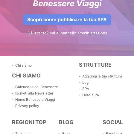
Benessere Viaggi
Scopri come pubblicare la tua SPA
Già iscritto? vai al pannello amministrazione
STRUTTURE
Chi siamo
CHI SIAMO
Aggiungi la tua struttura
Login
Calendario del Benessere
SPA
Iscriviti alla Newsletter
Hotel SPA
Home Benessere Viaggi
Privacy policy
REGIONI TOP
BLOG
SOCIAL
Toscana
Blog
Facebook