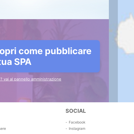
opri come pubblicare
 tua SPA
to? vai al pannello amministrazione
SOCIAL
Facebook
sere
Instagram