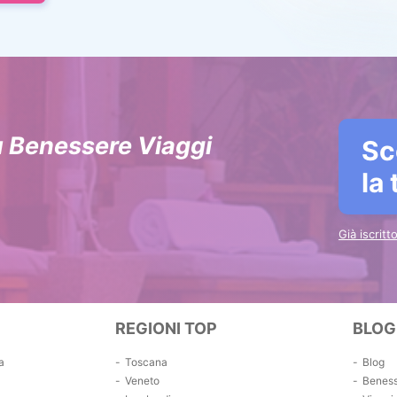
u Benessere Viaggi
Sc
la
Già iscrit
REGIONI TOP
BLOG
a
Toscana
Blog
Veneto
Benes