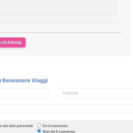
a richiesta
su Benessere Viaggi
 dei dati personali
Do il consenso
Non do il consenso