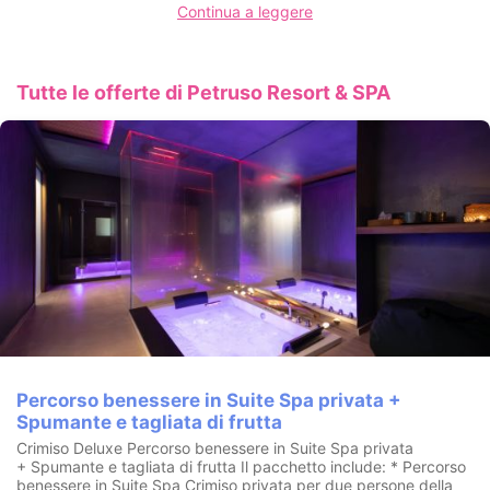
Il centro di
Balestrate
è a soli
800 metri
, nel cuore dello
Continua a leggere
splendido
Golfo di Castellammare
, tra
Trapani e Palermo
, a
pochi passi dalle principali mete turistiche della Sicilia
occidentale.
Tutte le offerte di Petruso Resort & SPA
Percorso benessere in Suite Spa privata +
Spumante e tagliata di frutta
Crimiso Deluxe Percorso benessere in Suite Spa privata
+ Spumante e tagliata di frutta Il pacchetto include: * Percorso
benessere in Suite Spa Crimiso privata per due persone della