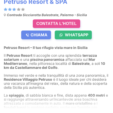
Petruso Resort & SPA
Contrada Sicciarotta Balestrate, Palermo - Sicilia
CONTATTA L'HOTEL
CHIAMA
WHATSAPP
Petruso Resort – Il tuo rifugio vista mare in Sicilia
Il
Petruso Resort
ti accoglie con una splendida
terrazza
solarium
e una
piscina panoramica
affacciata sul
Mar
Mediterraneo
, nella pittoresca località di
Balestrate
, a soli
10
km da Castellammare del Golfo
.
Immerso nel verde e nella tranquillità di una zona panoramica, il
Residence Villaggio Petruso
è il luogo ideale per chi desidera
una vacanza all’insegna del relax, della natura e della scoperta
della Sicilia più autentica.
La
spiaggia
, di sabbia bianca e fine, dista appena
400 metri
e
si raggiunge attraversando un’incantevole area boschiva
attrezzata o comodamente in auto. Il
mare cristallino
e i
fondali bassi
la rendono perfetta anche per famiglie con
bambini.